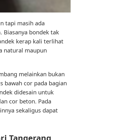
an tapi masih ada
. Biasanya bondek tak
ndek kerap kali terlihat
ra natural maupun
lombang melainkan bukan
is bawah cor pada bagian
ondek didesain untuk
lan cor beton. Pada
innya sekaligus dapat
ari Tangerang