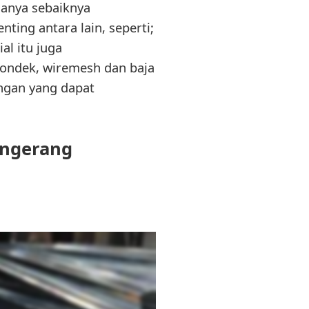
anya sebaiknya
ting antara lain, seperti;
l itu juga
bondek, wiremesh dan baja
ingan yang dapat
angerang