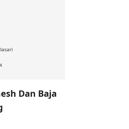
lasari
i
esh Dan Baja
g