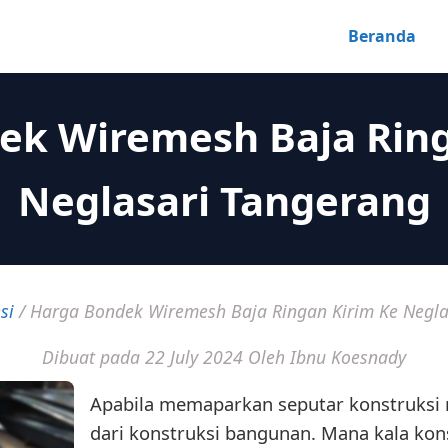
Beranda
ek Wiremesh Baja Ring
Neglasari Tangerang
si
/
Harga Bondek Wiremesh Baja Ringan Kirim Ke Negla
Dibuat pada 22 July 2024
Oleh Ibnu Koesnady
Apabila memaparkan seputar konstruksi m
dari konstruksi bangunan. Mana kala kons