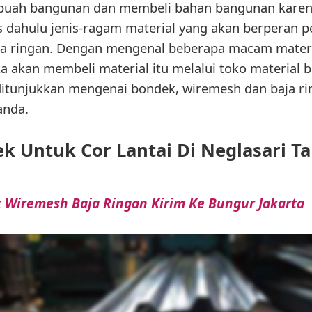
uah bangunan dan membeli bahan bangunan karen
dahulu jenis-ragam material yang akan berperan pen
a ringan. Dengan mengenal beberapa macam materia
akan membeli material itu melalui toko material 
 ditunjukkan mengenai bondek, wiremesh dan baja r
nda.
ek Untuk Cor Lantai Di Neglasari T
 Wiremesh Baja Ringan Kirim Ke Bungur Jakarta