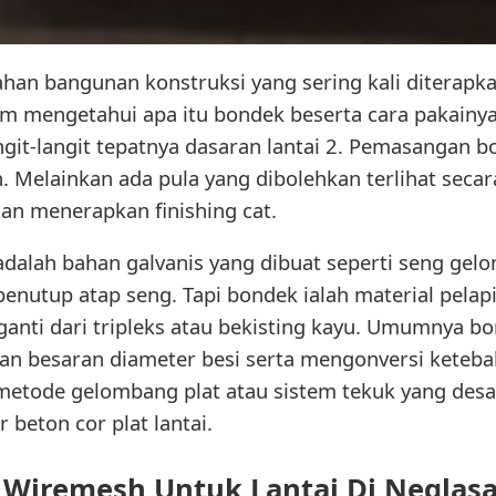
ahan bangunan konstruksi yang sering kali diterapk
m mengetahui apa itu bondek beserta cara pakainya
git-langit tepatnya dasaran lantai 2. Pemasangan bo
. Melainkan ada pula yang dibolehkan terlihat seca
an menerapkan finishing cat.
adalah bahan galvanis yang dibuat seperti seng ge
enutup atap seng. Tapi bondek ialah material pelap
ganti dari tripleks atau bekisting kayu. Umumnya b
an besaran diameter besi serta mengonversi keteba
etode gelombang plat atau sistem tekuk yang desa
beton cor plat lantai.
is Wiremesh Untuk Lantai Di Neglas