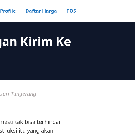
Profile
Daftar Harga
TOS
an Kirim Ke
sari Tangerang
esti tak bisa terhindar
truksi itu yang akan