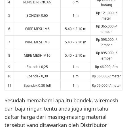
4
RENG B RIRNGAN
6 m
batang
Rp 121.000,-/
5
BONDEK 0,65
1 m
meter
Rp 365.000,-/
6
WIRE MESH M6
5.40 × 2.10 m
lembar
Rp 593.000,-/
7
WIRE MESH M8
5.40 × 2.10 m
lembar
Rp 895.000,-/
8
MIRE MESH M10
5.40 × 2.10 m
lembar
9
Spandek 0,25
1 m
Rp 46.000,-/ m
10
Spandek 0,30
1 m
Rp 56.000,-/ meter
11
Spandek 0,30 full
1 m
Rp 59.000,-/ meter
Sesudah memahami apa itu bondek, wiremesh
dan baja ringan tentu anda juga ingin tahu
daftar harga dari masing-masing material
tersebut yang ditawarkan oleh Distributor