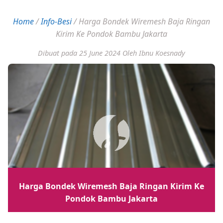
Home
/
Info-Besi
/
Harga Bondek Wiremesh Baja Ringan
Kirim Ke Pondok Bambu Jakarta
Dibuat pada 25 June 2024
Oleh Ibnu Koesnady
Harga Bondek Wiremesh Baja Ringan Kirim Ke
Pondok Bambu Jakarta