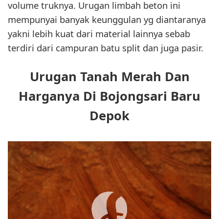
volume truknya. Urugan limbah beton ini
mempunyai banyak keunggulan yg diantaranya
yakni lebih kuat dari material lainnya sebab
terdiri dari campuran batu split dan juga pasir.
Urugan Tanah Merah Dan
Harganya Di Bojongsari Baru
Depok