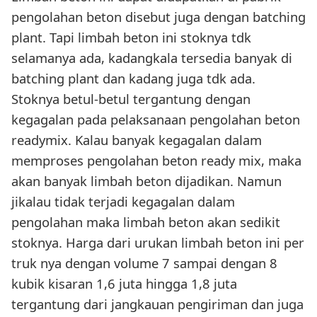
pengolahan beton disebut juga dengan batching
plant. Tapi limbah beton ini stoknya tdk
selamanya ada, kadangkala tersedia banyak di
batching plant dan kadang juga tdk ada.
Stoknya betul-betul tergantung dengan
kegagalan pada pelaksanaan pengolahan beton
readymix. Kalau banyak kegagalan dalam
memproses pengolahan beton ready mix, maka
akan banyak limbah beton dijadikan. Namun
jikalau tidak terjadi kegagalan dalam
pengolahan maka limbah beton akan sedikit
stoknya. Harga dari urukan limbah beton ini per
truk nya dengan volume 7 sampai dengan 8
kubik kisaran 1,6 juta hingga 1,8 juta
tergantung dari jangkauan pengiriman dan juga