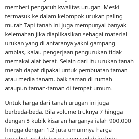
memberi pengaruh kwalitas urugan. Meski
termasuk ke dalam kelompok urukan paling
murah Tapi tanah ini juga mempunyai banyak
kelemahan jika diaplikasikan sebagai material
urukan yang di antaranya yakni gampang
amblas, kalau pengerjaan pengurukan tidak
memakai alat berat. Selain dari itu urukan tanah
merah dapat dipakai untuk pembuatan taman
atau media tanam, baik taman di rumah
ataupun taman-taman di tempat umum.
Untuk harga dari tanah urugan ini juga
berbeda-beda. Bila volume truknya 7 hingga
dengan 8 kubik kisaran harganya ialah 900.000
hingga dengan 1,2 juta umumnya harga
tersebut adalah harga yang sudah include