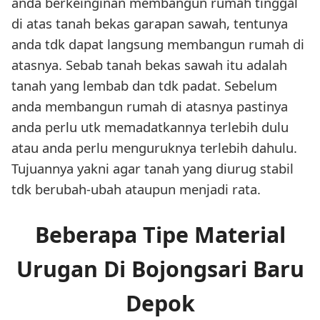
anda berkeinginan membangun rumah tinggal
di atas tanah bekas garapan sawah, tentunya
anda tdk dapat langsung membangun rumah di
atasnya. Sebab tanah bekas sawah itu adalah
tanah yang lembab dan tdk padat. Sebelum
anda membangun rumah di atasnya pastinya
anda perlu utk memadatkannya terlebih dulu
atau anda perlu menguruknya terlebih dahulu.
Tujuannya yakni agar tanah yang diurug stabil
tdk berubah-ubah ataupun menjadi rata.
Beberapa Tipe Material
Urugan Di Bojongsari Baru
Depok