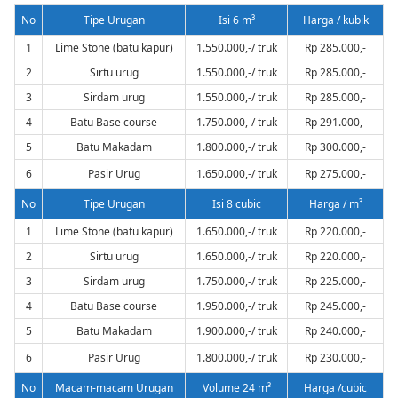
No
Tipe Urugan
Isi 6 m³
Harga / kubik
1
Lime Stone (batu kapur)
1.550.000,-/ truk
Rp 285.000,-
2
Sirtu urug
1.550.000,-/ truk
Rp 285.000,-
3
Sirdam urug
1.550.000,-/ truk
Rp 285.000,-
4
Batu Base course
1.750.000,-/ truk
Rp 291.000,-
5
Batu Makadam
1.800.000,-/ truk
Rp 300.000,-
6
Pasir Urug
1.650.000,-/ truk
Rp 275.000,-
No
Tipe Urugan
Isi 8 cubic
Harga / m³
1
Lime Stone (batu kapur)
1.650.000,-/ truk
Rp 220.000,-
2
Sirtu urug
1.650.000,-/ truk
Rp 220.000,-
3
Sirdam urug
1.750.000,-/ truk
Rp 225.000,-
4
Batu Base course
1.950.000,-/ truk
Rp 245.000,-
5
Batu Makadam
1.900.000,-/ truk
Rp 240.000,-
6
Pasir Urug
1.800.000,-/ truk
Rp 230.000,-
No
Macam-macam Urugan
Volume 24 m³
Harga /cubic