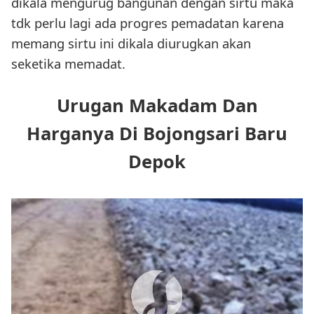
dikala mengurug bangunan dengan sirtu maka
tdk perlu lagi ada progres pemadatan karena
memang sirtu ini dikala diurugkan akan
seketika memadat.
Urugan Makadam Dan
Harganya Di Bojongsari Baru
Depok