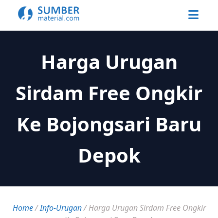
Harga Urugan
Sirdam Free Ongkir
Ke Bojongsari Baru
Depok
Home
/
Info-Urugan
/
Harga Urugan Sirdam Free Ongkir