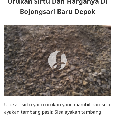
Urukan Sirtu Dan Harganya Di
Bojongsari Baru Depok
Urukan sirtu yaitu urukan yang diambil dari sisa
ayakan tambang pasir. Sisa ayakan tambang