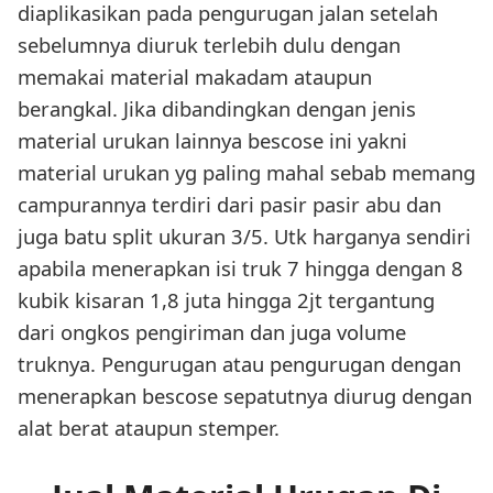
diaplikasikan pada pengurugan jalan setelah
sebelumnya diuruk terlebih dulu dengan
memakai material makadam ataupun
berangkal. Jika dibandingkan dengan jenis
material urukan lainnya bescose ini yakni
material urukan yg paling mahal sebab memang
campurannya terdiri dari pasir pasir abu dan
juga batu split ukuran 3/5. Utk harganya sendiri
apabila menerapkan isi truk 7 hingga dengan 8
kubik kisaran 1,8 juta hingga 2jt tergantung
dari ongkos pengiriman dan juga volume
truknya. Pengurugan atau pengurugan dengan
menerapkan bescose sepatutnya diurug dengan
alat berat ataupun stemper.