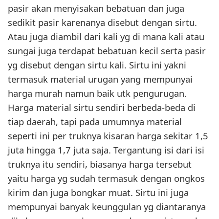
pasir akan menyisakan bebatuan dan juga
sedikit pasir karenanya disebut dengan sirtu.
Atau juga diambil dari kali yg di mana kali atau
sungai juga terdapat bebatuan kecil serta pasir
yg disebut dengan sirtu kali. Sirtu ini yakni
termasuk material urugan yang mempunyai
harga murah namun baik utk pengurugan.
Harga material sirtu sendiri berbeda-beda di
tiap daerah, tapi pada umumnya material
seperti ini per truknya kisaran harga sekitar 1,5
juta hingga 1,7 juta saja. Tergantung isi dari isi
truknya itu sendiri, biasanya harga tersebut
yaitu harga yg sudah termasuk dengan ongkos
kirim dan juga bongkar muat. Sirtu ini juga
mempunyai banyak keunggulan yg diantaranya