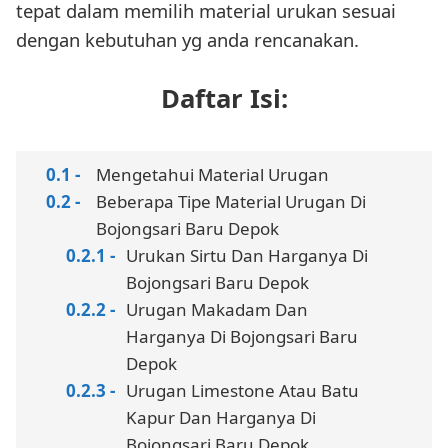
tepat dalam memilih material urukan sesuai
dengan kebutuhan yg anda rencanakan.
Daftar Isi:
Mengetahui Material Urugan
Beberapa Tipe Material Urugan Di
Bojongsari Baru Depok
Urukan Sirtu Dan Harganya Di
Bojongsari Baru Depok
Urugan Makadam Dan
Harganya Di Bojongsari Baru
Depok
Urugan Limestone Atau Batu
Kapur Dan Harganya Di
Bojongsari Baru Depok