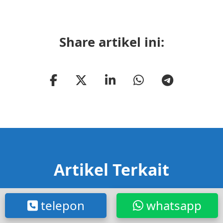
Share artikel ini:
Artikel Terkait
telepon
whatsapp