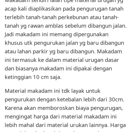
acap kali diaplikasikan pada pengurugan tanah
terlebih tanah-tanah perkebunan atau tanah-
tanah yg rawan amblas sebelum dibangun jalan.
Jadi makadam ini memang dipergunakan
khusus utk pengurukan jalan yg baru dibangun
atau lahan parkir yg baru dibangun. Makadam
ini termasuk ke dalam material urugan dasar
dan biasanya makadam ini dipakai dengan
ketinggian 10 cm saja.
Material makadam ini tdk layak untuk
pengurukan dengan ketebalan lebih dari 30cm.
Karena akan memboroskan biaya pengurugan,
mengingat harga dari material makadam ini
lebih mahal dari material urukan lainnya. Harga