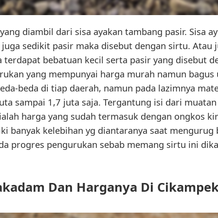
 yang diambil dari sisa ayakan tambang pasir. Sisa 
ga sedikit pasir maka disebut dengan sirtu. Atau ju
 terdapat bebatuan kecil serta pasir yang disebut den
 urukan yang mempunyai harga murah namun bagus 
beda-beda di tiap daerah, namun pada lazimnya mater
juta sampai 1,7 juta saja. Tergantung isi dari muatan 
alah harga yang sudah termasuk dengan ongkos ki
liki banyak kelebihan yg diantaranya saat mengurug
ada progres pengurukan sebab memang sirtu ini dik
kadam Dan Harganya Di Cikampe