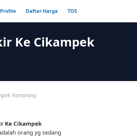
Profile
Daftar Harga
TOS
ir Ke Cikampek
ampek Karawang
ir Ke Cikampek
adalah orang yg sedang