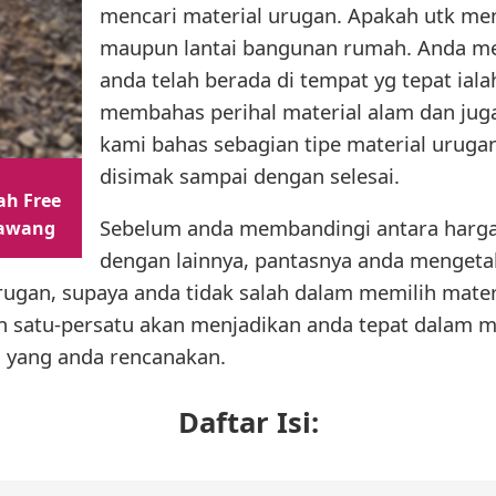
mencari material urugan. Apakah utk m
maupun lantai bangunan rumah. Anda me
anda telah berada di tempat yg tepat ial
membahas perihal material alam dan juga
kami bahas sebagian tipe material urugan
disimak sampai dengan selesai.
ah Free
Sebelum anda membandingi antara harga 
rawang
dengan lainnya, pantasnya anda mengetah
 urugan, supaya anda tidak salah dalam memilih mate
n satu-persatu akan menjadikan anda tepat dalam m
 yang anda rencanakan.
Daftar Isi: