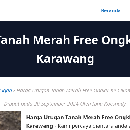
Beranda
Tanah Merah Free Ongk
Karawang
rugan
/
Harga Urugan Tanah Merah Free Ongkir Ke Cik
Dibuat pada 20 September 2024
Oleh Ibnu Koesnady
Harga Urugan Tanah Merah Free Ongk
Karawang
- Kami percaya diantara anda 