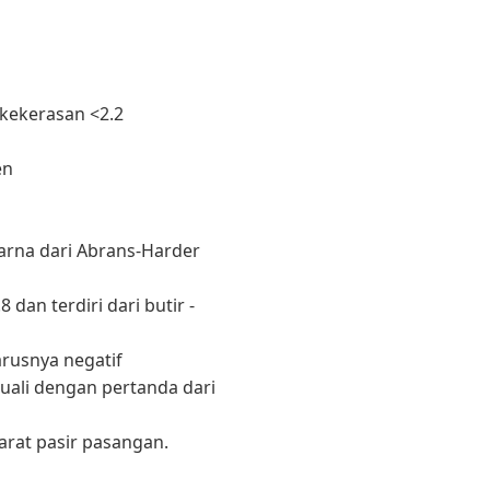
 kekerasan <2.2
en
warna dari Abrans-Harder
an terdiri dari butir -
arusnya negatif
ecuali dengan pertanda dari
arat pasir pasangan.