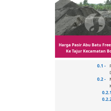
Harga Pasir Abu Batu Free
Ke Tajur Kecamatan B