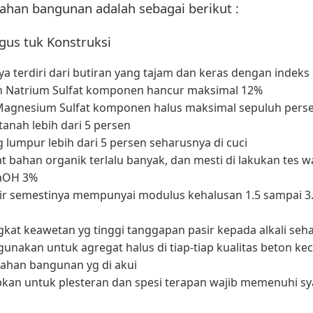
ahan bangunan adalah sebagai berikut :
gus tuk Konstruksi
a terdiri dari butiran yang tajam dan keras dengan indeks
an Natrium Sulfat komponen hancur maksimal 12%
Magnesium Sulfat komponen halus maksimal sepuluh pers
anah lebih dari 5 persen
lumpur lebih dari 5 persen seharusnya di cuci
t bahan organik terlalu banyak, dan mesti di lakukan tes 
NaOH 3%
ir semestinya mempunyai modulus kehalusan 1.5 sampai 3.8 d
kat keawetan yg tinggi tanggapan pasir kepada alkali seh
i gunakan untuk agregat halus di tiap-tiap kualitas beton k
bahan bangunan yg di akui
pkan untuk plesteran dan spesi terapan wajib memenuhi sy