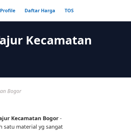
Profile
Daftar Harga
TOS
Tajur Kecamatan
tan Bogor
Tajur Kecamatan Bogor
-
h satu material yg sangat