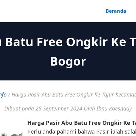
Beranda
u Batu Free Ongkir Ke 
Bogor
nfo
/
Harga Pasir Abu Batu Free Ongkir Ke Tajur Kecama
Dibuat pada 25 September 2024
Oleh Ibnu Koesnady
Harga Pasir Abu Batu Free Ongkir Ke 
Perlu anda pahami bahwa Pasir ialah sala