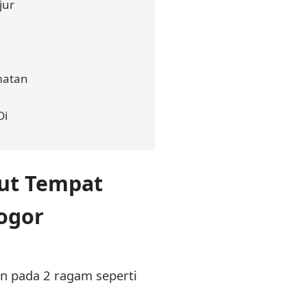
jur
matan
Di
ut Tempat
ogor
n pada 2 ragam seperti