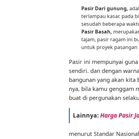
Pasir Dari gunung,
adal
terlampau kasar. pada bi
sesudah beberapa waktu
Pasir Basah,
merupakan p
tajam, pasir ragam ini 
untuk proyek pasangan h
Pasir ini mempunyai guna 
sendiri. dan dengan warna
bangunan yang akan kita b
nya, bila kamu genggam m
buat di pergunakan selak
Lainnya:
Harga Pasir J
menurut Standar Nasional I