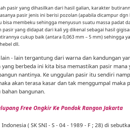
ah pasir yang dihasilkan dari hasil galian, karakter butiran
asanya pasir jenis ini berisi pozolan (apabila dicampur dg
 bisa membeku sehingga menyusun suatu massa padat dan
asir yang didapat dari kali yg dikenal sebagai hasil gigis
butirannya cukup baik (antara 0,063 mm – 5 mm) sehingga 
ebel dll.
lain - lain tergantung dari warna dan kandungan yan
 yang berbeda ini kita bisa memastikan pasir mana 
angun nantinya. Ke unggulan pasir itu sendiri nampa
aka akan terasa kasar dan tak menggumpal maka pa
u bahan bangunan.
alupang Free Ongkir Ke Pondok Rangon Jakarta
ndonesia ( SK SNI - S - 04 - 1989 - F ; 28) di sebutk