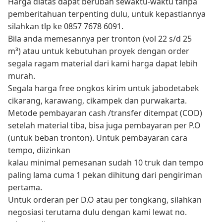
Harga diatas dapat berubah sewaktu-waktu tanpa
pemberitahuan terpenting dulu, untuk kepastiannya
silahkan tlp ke 0857 7678 6091.
Bila anda memesannya per tronton (vol 22 s/d 25
m³) atau untuk kebutuhan proyek dengan order
segala ragam material dari kami harga dapat lebih
murah.
Segala harga free ongkos kirim untuk jabodetabek
cikarang, karawang, cikampek dan purwakarta.
Metode pembayaran cash /transfer ditempat (COD)
setelah material tiba, bisa juga pembayaran per P.O
(untuk beban tronton). Untuk pembayaran cara
tempo, diizinkan
kalau minimal pemesanan sudah 10 truk dan tempo
paling lama cuma 1 pekan dihitung dari pengiriman
pertama.
Untuk orderan per D.O atau per tongkang, silahkan
negosiasi terutama dulu dengan kami lewat no.