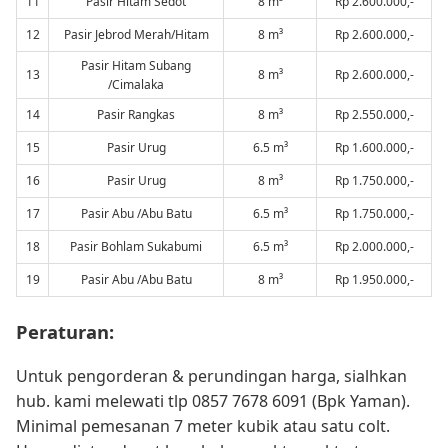
11
Pasir Hitam Sedot
8 m³
Rp 2.600.000,-
12
Pasir Jebrod Merah/Hitam
8 m³
Rp 2.600.000,-
Pasir Hitam Subang
13
8 m³
Rp 2.600.000,-
/Cimalaka
14
Pasir Rangkas
8 m³
Rp 2.550.000,-
15
Pasir Urug
6.5 m³
Rp 1.600.000,-
16
Pasir Urug
8 m³
Rp 1.750.000,-
17
Pasir Abu /Abu Batu
6.5 m³
Rp 1.750.000,-
18
Pasir Bohlam Sukabumi
6.5 m³
Rp 2.000.000,-
19
Pasir Abu /Abu Batu
8 m³
Rp 1.950.000,-
Peraturan:
Untuk pengorderan & perundingan harga, sialhkan
hub. kami melewati tlp 0857 7678 6091 (Bpk Yaman).
Minimal pemesanan 7 meter kubik atau satu colt.