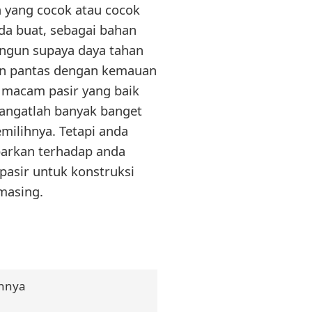
a yang cocok atau cocok
a buat, sebagai bahan
ngun supaya daya tahan
an pantas dengan kemauan
h macam pasir yang baik
sangatlah banyak banget
milihnya. Tetapi anda
parkan terhadap anda
 pasir untuk konstruksi
masing.
annya