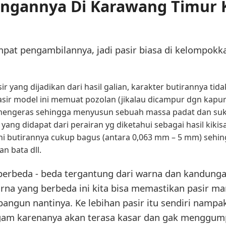
ngannya Di Karawang Timur 
at pengambilannya, jadi pasir biasa di kelompokka
ir yang dijadikan dari hasil galian, karakter butirannya tid
asir model ini memuat pozolan (jikalau dicampur dgn kapu
engeras sehingga menyusun sebuah massa padat dan suk
 yang didapat dari perairan yg diketahui sebagai hasil kiki
ini butirannya cukup bagus (antara 0,063 mm – 5 mm) sehin
n bata dll.
 berbeda - beda tergantung dari warna dan kandunga
arna yang berbeda ini kita bisa memastikan pasir m
angun nantinya. Ke lebihan pasir itu sendiri nampak 
gam karenanya akan terasa kasar dan gak menggump