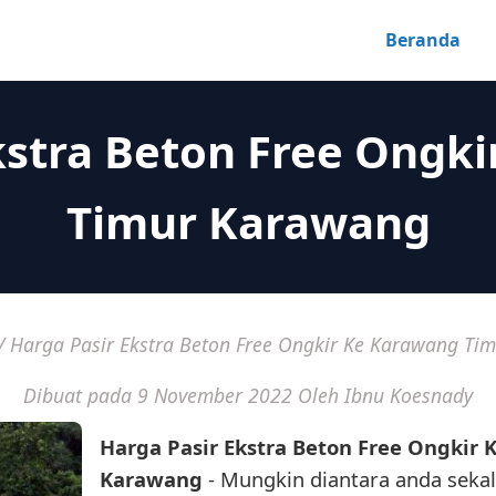
Beranda
kstra Beton Free Ongk
Timur Karawang
/
Harga Pasir Ekstra Beton Free Ongkir Ke Karawang Ti
Dibuat pada 9 November 2022
Oleh Ibnu Koesnady
Harga Pasir Ekstra Beton Free Ongkir
Karawang
- Mungkin diantara anda seka