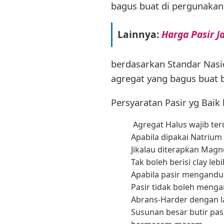
bagus buat di pergunakan
Lainnya:
Harga Pasir J
berdasarkan Standar Nasion
agregat yang bagus buat b
Persyaratan Pasir yg Bai
Agregat Halus wajib ter
Apabila dipakai Natriu
Jikalau diterapkan Mag
Tak boleh berisi clay leb
Apabila pasir mengandun
Pasir tidak boleh menga
Abrans-Harder dengan 
Susunan besar butir pasi