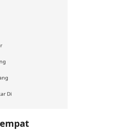
r
ang
wang
ar Di
 Tempat