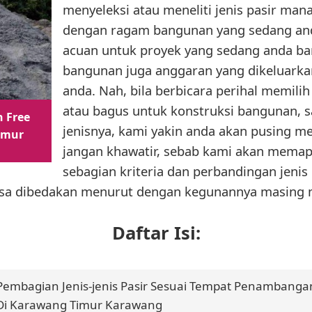
menyeleksi atau meneliti jenis pasir man
dengan ragam bangunan yang sedang and
acuan untuk proyek yang sedang anda ba
bangunan juga anggaran yang dikeluark
anda. Nah, bila berbicara perihal memili
atau bagus untuk konstruksi bangunan, 
n Free
jenisnya, kami yakin anda akan pusing me
imur
jangan khawatir, sebab kami akan mema
sebagian kriteria dan perbandingan jenis
isa dibedakan menurut dengan kegunannya masing 
Daftar Isi:
Pembagian Jenis-jenis Pasir Sesuai Tempat Penambang
Di Karawang Timur Karawang