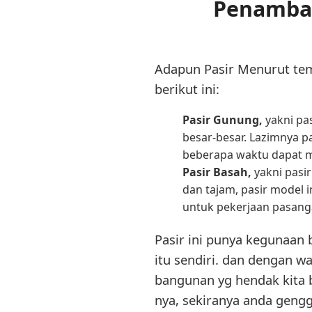
Penamba
Adapun Pasir Menurut temp
berikut ini:
Pasir Gunung,
yakni pas
besar-besar. Lazimnya p
beberapa waktu dapat m
Pasir Basah,
yakni pasir
dan tajam, pasir model 
untuk pekerjaan pasanga
Pasir ini punya kegunaan
itu sendiri. dan dengan w
bangunan yg hendak kita b
nya, sekiranya anda geng