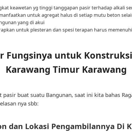
kat keawetan yg tinggi tanggapan pasir terhadap alkali se
i manfaatkan untuk agregat halus di setiap mutu beton sela
gunan yang di akui
rapkan untuk plesteran dan spesi terapan harus memenuhi
sir Fungsinya untuk Konstruks
Karawang Timur Karawang
pasir buat suatu Bangunan, saat ini kita bahas Ra
elasan nya sbb:
on dan Lokasi Pengambilannya Di 