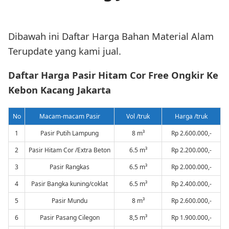
Dibawah ini Daftar Harga Bahan Material Alam
Terupdate yang kami jual.
Daftar Harga Pasir Hitam Cor Free Ongkir Ke
Kebon Kacang Jakarta
No
Macam-macam Pasir
Vol /truk
Harga /truk
1
Pasir Putih Lampung
8 m³
Rp 2.600.000,-
2
Pasir Hitam Cor /Extra Beton
6.5 m³
Rp 2.200.000,-
3
Pasir Rangkas
6.5 m³
Rp 2.000.000,-
4
Pasir Bangka kuning/coklat
6.5 m³
Rp 2.400.000,-
5
Pasir Mundu
8 m³
Rp 2.600.000,-
6
Pasir Pasang Cilegon
8,5 m³
Rp 1.900.000,-