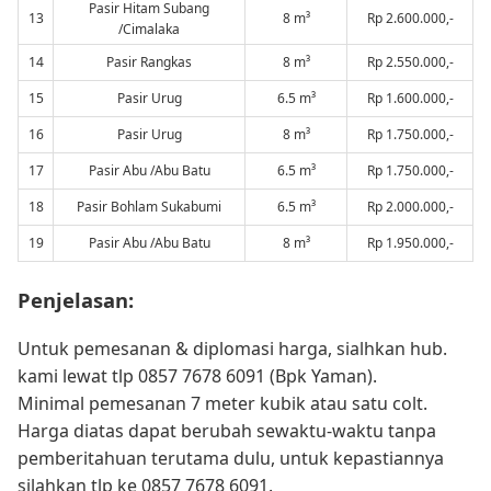
Pasir Hitam Subang
13
8 m³
Rp 2.600.000,-
/Cimalaka
14
Pasir Rangkas
8 m³
Rp 2.550.000,-
15
Pasir Urug
6.5 m³
Rp 1.600.000,-
16
Pasir Urug
8 m³
Rp 1.750.000,-
17
Pasir Abu /Abu Batu
6.5 m³
Rp 1.750.000,-
18
Pasir Bohlam Sukabumi
6.5 m³
Rp 2.000.000,-
19
Pasir Abu /Abu Batu
8 m³
Rp 1.950.000,-
Penjelasan:
Untuk pemesanan & diplomasi harga, sialhkan hub.
kami lewat tlp 0857 7678 6091 (Bpk Yaman).
Minimal pemesanan 7 meter kubik atau satu colt.
Harga diatas dapat berubah sewaktu-waktu tanpa
pemberitahuan terutama dulu, untuk kepastiannya
silahkan tlp ke 0857 7678 6091.