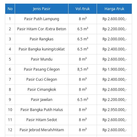
No
Jenis Pasir
Vol /truk
Harga /truk
1
Pasir Putih Lampung
8 m³
Rp 2.600.000,-
2
Pasir Hitam Cor /Extra Beton
6.5 m³
Rp 2.200.000,-
3
Pasir Rangkas
6.5 m³
Rp 2.000.000,-
4
Pasir Bangka kuning/coklat
6.5 m³
Rp 2.400.000,-
5
Pasir Mundu
8 m³
Rp 2.600.000,-
6
Pasir Pasang Cilegon
8,5 m³
Rp 1.900.000,-
7
Pasir Cuci Cilegon
8 m³
Rp 2.400.000,-
8
Pasir Cimangkok
8 m³
Rp 2.600.000,-
9
Pasir Jawilan
6.5 m³
Rp 2.200.000,-
10
Pasir Bangka Putih Halus
8 m³
Rp 2.950.000,-
11
Pasir Hitam Sedot
8 m³
Rp 2.600.000,-
12
Pasir Jebrod Merah/Hitam
8 m³
Rp 2.600.000,-