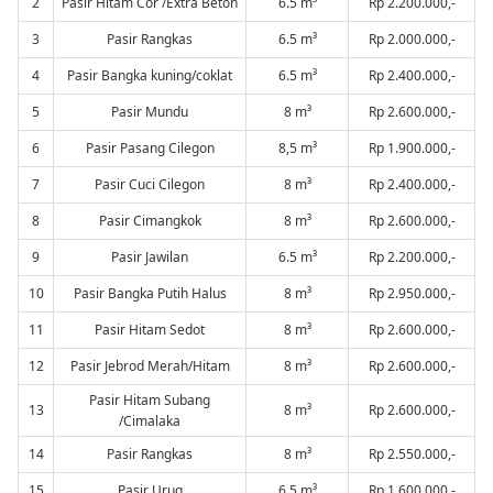
2
Pasir Hitam Cor /Extra Beton
6.5 m³
Rp 2.200.000,-
3
Pasir Rangkas
6.5 m³
Rp 2.000.000,-
4
Pasir Bangka kuning/coklat
6.5 m³
Rp 2.400.000,-
5
Pasir Mundu
8 m³
Rp 2.600.000,-
6
Pasir Pasang Cilegon
8,5 m³
Rp 1.900.000,-
7
Pasir Cuci Cilegon
8 m³
Rp 2.400.000,-
8
Pasir Cimangkok
8 m³
Rp 2.600.000,-
9
Pasir Jawilan
6.5 m³
Rp 2.200.000,-
10
Pasir Bangka Putih Halus
8 m³
Rp 2.950.000,-
11
Pasir Hitam Sedot
8 m³
Rp 2.600.000,-
12
Pasir Jebrod Merah/Hitam
8 m³
Rp 2.600.000,-
Pasir Hitam Subang
13
8 m³
Rp 2.600.000,-
/Cimalaka
14
Pasir Rangkas
8 m³
Rp 2.550.000,-
15
Pasir Urug
6.5 m³
Rp 1.600.000,-