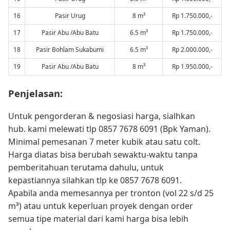
16
Pasir Urug
8 m³
Rp 1.750.000,-
17
Pasir Abu /Abu Batu
6.5 m³
Rp 1.750.000,-
18
Pasir Bohlam Sukabumi
6.5 m³
Rp 2.000.000,-
19
Pasir Abu /Abu Batu
8 m³
Rp 1.950.000,-
Penjelasan:
Untuk pengorderan & negosiasi harga, sialhkan
hub. kami melewati tlp 0857 7678 6091 (Bpk Yaman).
Minimal pemesanan 7 meter kubik atau satu colt.
Harga diatas bisa berubah sewaktu-waktu tanpa
pemberitahuan terutama dahulu, untuk
kepastiannya silahkan tlp ke 0857 7678 6091.
Apabila anda memesannya per tronton (vol 22 s/d 25
m³) atau untuk keperluan proyek dengan order
semua tipe material dari kami harga bisa lebih