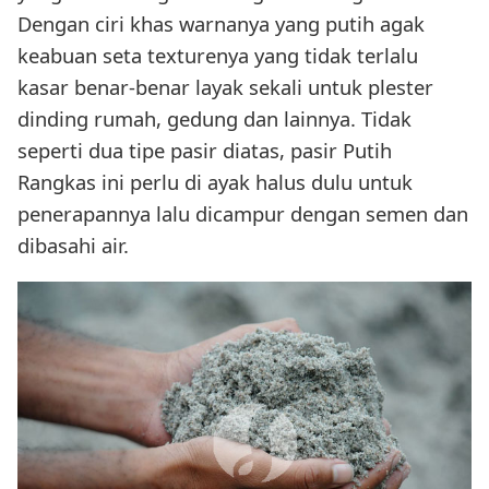
Dengan ciri khas warnanya yang putih agak
keabuan seta texturenya yang tidak terlalu
kasar benar-benar layak sekali untuk plester
dinding rumah, gedung dan lainnya. Tidak
seperti dua tipe pasir diatas, pasir Putih
Rangkas ini perlu di ayak halus dulu untuk
penerapannya lalu dicampur dengan semen dan
dibasahi air.