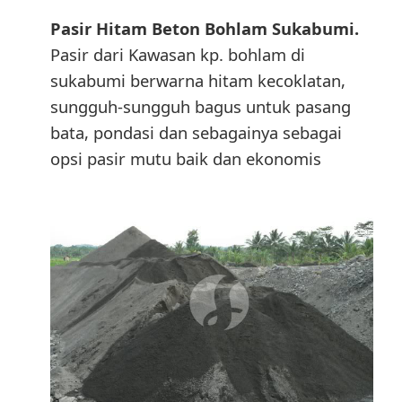
Pasir Hitam Beton Bohlam Sukabumi.
Pasir dari Kawasan kp. bohlam di
sukabumi berwarna hitam kecoklatan,
sungguh-sungguh bagus untuk pasang
bata, pondasi dan sebagainya sebagai
opsi pasir mutu baik dan ekonomis