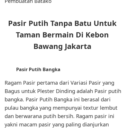
Pembuatan Batako
Pasir Putih Tanpa Batu Untuk
Taman Bermain Di Kebon
Bawang Jakarta
Pasir Putih Bangka
Ragam Pasir pertama dari Variasi Pasir yang
Bagus untuk Plester Dinding adalah Pasir putih
bangka. Pasir Putih Bangka ini berasal dari
pulau bangka yang mempunyai textur lembut
dan berwarana putih bersih. Ragam pasir ini
yakni macam pasir yang paling dianjurkan