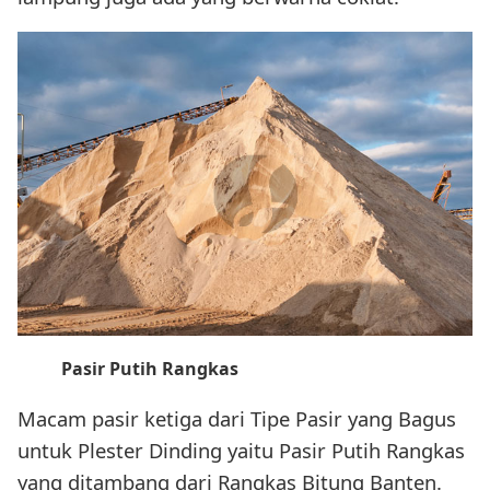
Pasir Putih Rangkas
Macam pasir ketiga dari Tipe Pasir yang Bagus
untuk Plester Dinding yaitu Pasir Putih Rangkas
yang ditambang dari Rangkas Bitung Banten.