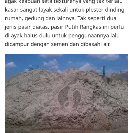
agak keabuan seta texturenya yang tak terlalu
kasar sangat layak sekali untuk plester dinding
rumah, gedung dan lainnya. Tak seperti dua
jenis pasir diatas, pasir Putih Rangkas ini perlu
di ayak halus dulu untuk penggunaannya lalu
dicampur dengan semen dan dibasahi air.