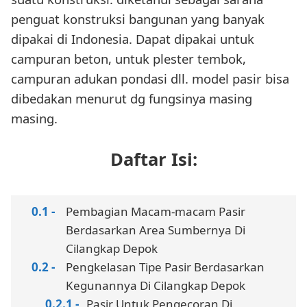
penguat konstruksi bangunan yang banyak
dipakai di Indonesia. Dapat dipakai untuk
campuran beton, untuk plester tembok,
campuran adukan pondasi dll. model pasir bisa
dibedakan menurut dg fungsinya masing
masing.
Daftar Isi:
Pembagian Macam-macam Pasir
Berdasarkan Area Sumbernya Di
Cilangkap Depok
Pengkelasan Tipe Pasir Berdasarkan
Kegunannya Di Cilangkap Depok
Pasir Untuk Pengecoran Di