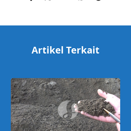
Artikel Terkait