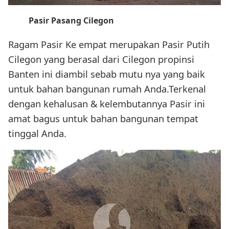
Pasir Pasang Cilegon
Ragam Pasir Ke empat merupakan Pasir Putih
Cilegon yang berasal dari Cilegon propinsi
Banten ini diambil sebab mutu nya yang baik
untuk bahan bangunan rumah Anda.Terkenal
dengan kehalusan & kelembutannya Pasir ini
amat bagus untuk bahan bangunan tempat
tinggal Anda.