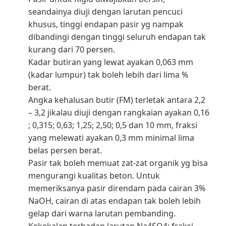
seandainya diuji dengan larutan pencuci
khusus, tinggi endapan pasir yg nampak
dibandingi dengan tinggi seluruh endapan tak
kurang dari 70 persen.
Kadar butiran yang lewat ayakan 0,063 mm
(kadar lumpur) tak boleh lebih dari lima %
berat.
Angka kehalusan butir (FM) terletak antara 2,2
– 3,2 jikalau diuji dengan rangkaian ayakan 0,16
; 0,315; 0,63; 1,25; 2,50; 0,5 dan 10 mm, fraksi
yang melewati ayakan 0,3 mm minimal lima
belas persen berat.
Pasir tak boleh memuat zat-zat organik yg bisa
mengurangi kualitas beton. Untuk
memeriksanya pasir direndam pada cairan 3%
NaOH, cairan di atas endapan tak boleh lebih
gelap dari warna larutan pembanding.
Kekekalan terhadap larutan Na4SO4; fraksi