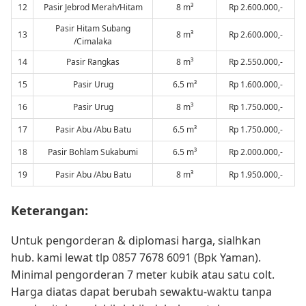
12
Pasir Jebrod Merah/Hitam
8 m³
Rp 2.600.000,-
Pasir Hitam Subang
13
8 m³
Rp 2.600.000,-
/Cimalaka
14
Pasir Rangkas
8 m³
Rp 2.550.000,-
15
Pasir Urug
6.5 m³
Rp 1.600.000,-
16
Pasir Urug
8 m³
Rp 1.750.000,-
17
Pasir Abu /Abu Batu
6.5 m³
Rp 1.750.000,-
18
Pasir Bohlam Sukabumi
6.5 m³
Rp 2.000.000,-
19
Pasir Abu /Abu Batu
8 m³
Rp 1.950.000,-
Keterangan:
Untuk pengorderan & diplomasi harga, sialhkan
hub. kami lewat tlp 0857 7678 6091 (Bpk Yaman).
Minimal pengorderan 7 meter kubik atau satu colt.
Harga diatas dapat berubah sewaktu-waktu tanpa