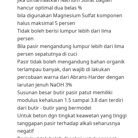
Jika dimanfaatkan Natrium Sulfat bagian
hancur optimal dua belas %
bila digunakan Magnesium Sulfat komponen
halus maksimal 5 persen
Tidak boleh berisi lumpur lebih dari lima
persen
Bila pasir mengandung lumpur lebih dari lima
persen sepatutnya di cuci
Pasir tidak boleh mengandung bahan organik
terlampau banyak, dan wajib di lakukan
percobaan warna dari Abrans-Harder dengan
larutan jenuh NaOH 3%
Susunan besar butir pasir patut memiliki
modulus kehalusan 1.5 sampai 3.8 dan terdiri
dari butir - butir yang bermodel
Untuk beton dgn tingkat keawetan yang tinggi
tanggapan pasir terhadap alkali seharusnya
negatif