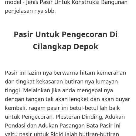
model - Jenis Pasir Untuk Konstruksi Bangunan
penjelasan nya sbb:
Pasir Untuk Pengecoran Di
Cilangkap Depok
Pasir ini lazim nya berwarna hitam kemerahan
dan tingkat kekasaran butiran nya lumayan
tinggi. Melainkan jika anda mengepal nya
dengan tangan tak akan lengket dan akan buyar
kembali. ragam pasir ini betul-betul lah baik
untuk Pengecoran, Plesteran Dinding, Adukan
Pondasi dan Adukan Pasangan Bata Pasir ini
yaitu pasir untuk Rigid ialah butiran-butiran