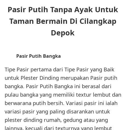
Pasir Putih Tanpa Ayak Untuk
Taman Bermain Di Cilangkap
Depok
Pasir Putih Bangka
Tipe Pasir pertama dari Tipe Pasir yang Baik
untuk Plester Dinding merupakan Pasir putih
bangka. Pasir Putih Bangka ini berasal dari
pulau bangka yang memiliki textur lembut dan
berwarana putih bersih. Variasi pasir ini ialah
variasi pasir yang paling disarankan untuk
plester dinding rumah, gedung atau yang
lainnya, kecuali dari texturnya yang lembut