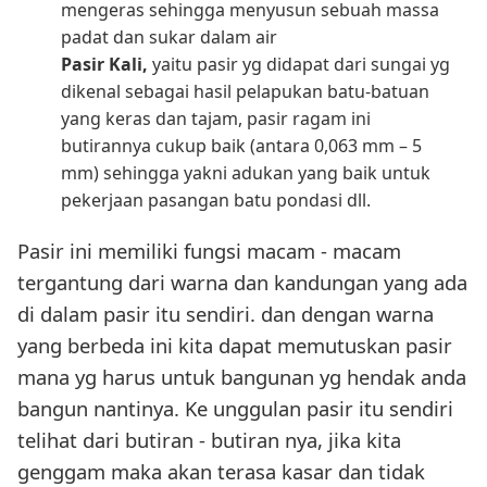
mengeras sehingga menyusun sebuah massa
padat dan sukar dalam air
Pasir Kali,
yaitu pasir yg didapat dari sungai yg
dikenal sebagai hasil pelapukan batu-batuan
yang keras dan tajam, pasir ragam ini
butirannya cukup baik (antara 0,063 mm – 5
mm) sehingga yakni adukan yang baik untuk
pekerjaan pasangan batu pondasi dll.
Pasir ini memiliki fungsi macam - macam
tergantung dari warna dan kandungan yang ada
di dalam pasir itu sendiri. dan dengan warna
yang berbeda ini kita dapat memutuskan pasir
mana yg harus untuk bangunan yg hendak anda
bangun nantinya. Ke unggulan pasir itu sendiri
telihat dari butiran - butiran nya, jika kita
genggam maka akan terasa kasar dan tidak