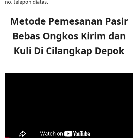
no. telepon diatas.
Metode Pemesanan Pasir
Bebas Ongkos Kirim dan
Kuli Di Cilangkap Depok