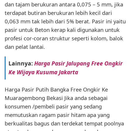
dan tajam berukuran antara 0,075 – 5 mm, jika
terdapat butiran berukuran lebih kecil dari
0,063 mm tak lebih dari 5% berat. Pasir ini yaitu
pasir untuk Beton kerap kali digunakan untuk
profesi cor-coran struktur seperti kolom, balok
dan pelat lantai.
Lainnya:
Harga Pasir Jalupang Free Ongkir
Ke Wijaya Kusuma Jakarta
Harga Pasir Putih Bangka Free Ongkir Ke
Muaragembong Bekasi Jika anda sebagai
konsumen /pembeli pasir yang sedang
memutuskan ragam pasir hitam apa yang
berkualitas bagus dan terdekat tempat poolnya