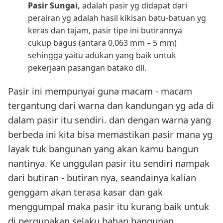
Pasir Sungai,
adalah pasir yg didapat dari
perairan yg adalah hasil kikisan batu-batuan yg
keras dan tajam, pasir tipe ini butirannya
cukup bagus (antara 0,063 mm – 5 mm)
sehingga yaitu adukan yang baik untuk
pekerjaan pasangan batako dll.
Pasir ini mempunyai guna macam - macam
tergantung dari warna dan kandungan yg ada di
dalam pasir itu sendiri. dan dengan warna yang
berbeda ini kita bisa memastikan pasir mana yg
layak tuk bangunan yang akan kamu bangun
nantinya. Ke unggulan pasir itu sendiri nampak
dari butiran - butiran nya, seandainya kalian
genggam akan terasa kasar dan gak
menggumpal maka pasir itu kurang baik untuk
di pergunakan selaku bahan bangunan.