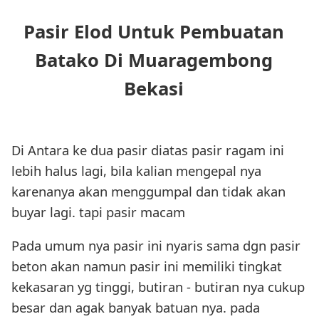
Pasir Elod Untuk Pembuatan
Batako Di Muaragembong
Bekasi
Di Antara ke dua pasir diatas pasir ragam ini
lebih halus lagi, bila kalian mengepal nya
karenanya akan menggumpal dan tidak akan
buyar lagi. tapi pasir macam
Pada umum nya pasir ini nyaris sama dgn pasir
beton akan namun pasir ini memiliki tingkat
kekasaran yg tinggi, butiran - butiran nya cukup
besar dan agak banyak batuan nya. pada