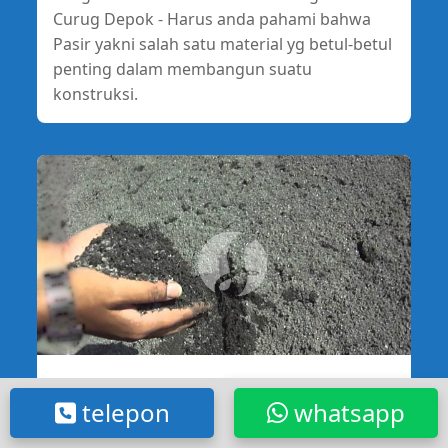
Curug Depok - Harus anda pahami bahwa
Pasir yakni salah satu material yg betul-betul
penting dalam membangun suatu
konstruksi.
Harga Pasir Mundu Free Ongkir Ke
telepon
whatsapp
Jatisampurna Bekasi