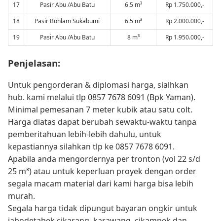
17
Pasir Abu /Abu Batu
6.5 m³
Rp 1.750.000,-
18
Pasir Bohlam Sukabumi
6.5 m³
Rp 2.000.000,-
19
Pasir Abu /Abu Batu
8 m³
Rp 1.950.000,-
Penjelasan:
Untuk pengorderan & diplomasi harga, sialhkan
hub. kami melalui tlp 0857 7678 6091 (Bpk Yaman).
Minimal pemesanan 7 meter kubik atau satu colt.
Harga diatas dapat berubah sewaktu-waktu tanpa
pemberitahuan lebih-lebih dahulu, untuk
kepastiannya silahkan tlp ke 0857 7678 6091.
Apabila anda mengordernya per tronton (vol 22 s/d
25 m³) atau untuk keperluan proyek dengan order
segala macam material dari kami harga bisa lebih
murah.
Segala harga tidak dipungut bayaran ongkir untuk
jabodetabek cikarang, karawang, cikampek dan