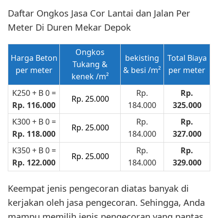
Daftar Ongkos Jasa Cor Lantai dan Jalan Per
Meter Di Duren Mekar Depok
Ongkos
Harga Beton
bekisting
Total Biaya
Tukang
&
per meter
& besi /m²
per meter
kenek /m²
K250 + B 0 =
Rp.
Rp.
Rp. 25.000
Rp. 116.000
184.000
325.000
K300 + B 0 =
Rp.
Rp.
Rp. 25.000
Rp. 118.000
184.000
327.000
K350 + B 0 =
Rp.
Rp.
Rp. 25.000
Rp. 122.000
184.000
329.000
Keempat jenis pengecoran diatas banyak di
kerjakan oleh jasa pengecoran. Sehingga, Anda
mampu memilih jenis pengecoran yang pantas