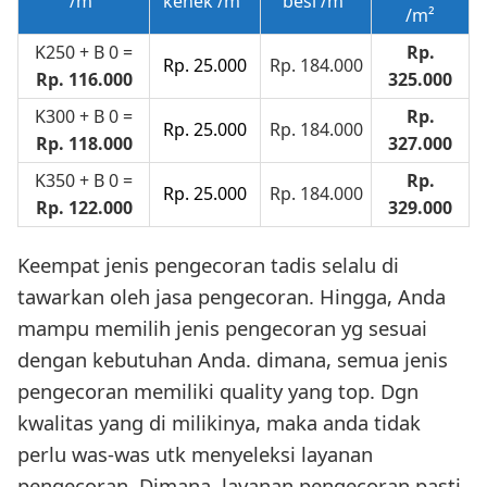
/m²
kenek /m²
besi /m²
/m²
K250 + B 0 =
Rp.
Rp. 25.000
Rp. 184.000
Rp. 116.000
325.000
K300 + B 0 =
Rp.
Rp. 25.000
Rp. 184.000
Rp. 118.000
327.000
K350 + B 0 =
Rp.
Rp. 25.000
Rp. 184.000
Rp. 122.000
329.000
Keempat jenis pengecoran tadis selalu di
tawarkan oleh jasa pengecoran. Hingga, Anda
mampu memilih jenis pengecoran yg sesuai
dengan kebutuhan Anda. dimana, semua jenis
pengecoran memiliki quality yang top. Dgn
kwalitas yang di milikinya, maka anda tidak
perlu was-was utk menyeleksi layanan
pengecoran. Dimana, layanan pengecoran pasti