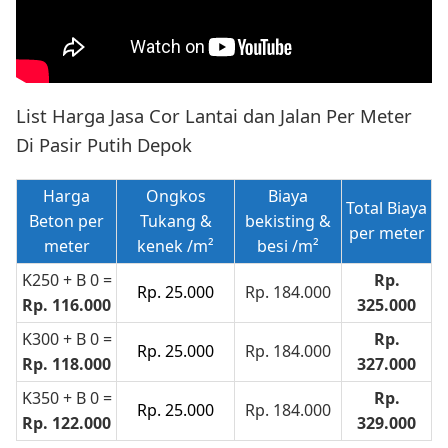
List Harga Jasa Cor Lantai dan Jalan Per Meter
Di Pasir Putih Depok
Harga
Ongkos
Biaya
Total Biaya
Beton per
Tukang
&
bekisting
&
per meter
meter
kenek /m²
besi /m²
K250 + B 0 =
Rp.
Rp. 25.000
Rp. 184.000
Rp. 116.000
325.000
K300 + B 0 =
Rp.
Rp. 25.000
Rp. 184.000
Rp. 118.000
327.000
K350 + B 0 =
Rp.
Rp. 25.000
Rp. 184.000
Rp. 122.000
329.000