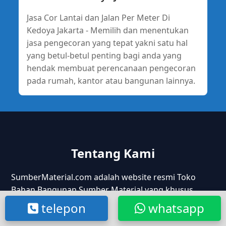
Jasa Cor Lantai dan Jalan Per Meter Di
Kedoya Jakarta - Memilih dan menentukan
jasa pengecoran yang tepat yakni satu hal
yang betul-betul penting bagi anda yang
hendak membuat perencanaan pengecoran
pada rumah, kantor atau bangunan lainnya.
Tentang Kami
SumberMaterial.com adalah website resmi Toko
Bahan Bangunan Sumber Material yang khusus
menjual material alam dan material konstruksi,
telepon
whatsapp
seperti: Pasir Hitam, Pasir Putih, Pasir Halus, Pasir