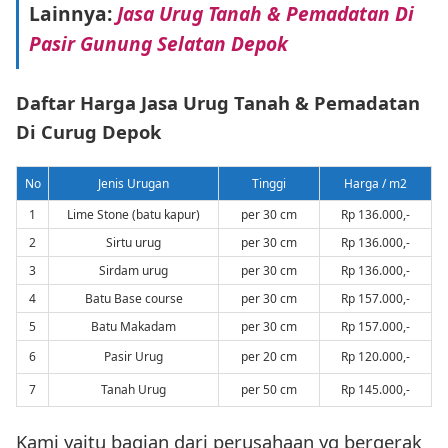
Lainnya:
Jasa Urug Tanah & Pemadatan Di
Pasir Gunung Selatan Depok
Daftar Harga Jasa Urug Tanah & Pemadatan
Di Curug Depok
No
Jenis Urugan
Tinggi
Harga / m2
1
Lime Stone (batu kapur)
per 30 cm
Rp 136.000,-
2
Sirtu urug
per 30 cm
Rp 136.000,-
3
Sirdam urug
per 30 cm
Rp 136.000,-
4
Batu Base course
per 30 cm
Rp 157.000,-
5
Batu Makadam
per 30 cm
Rp 157.000,-
6
Pasir Urug
per 20 cm
Rp 120.000,-
7
Tanah Urug
per 50 cm
Rp 145.000,-
Kami yaitu bagian dari perusahaan yg bergerak