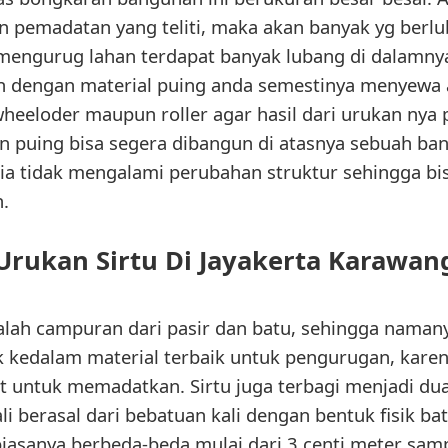
n pemadatan yang teliti, maka akan banyak yg berl
a mengurug lahan terdapat banyak lubang di dalamnya.
 dengan material puing anda semestinya menyewa 
wheeloder maupun roller agar hasil dari urukan nya 
puing bisa segera dibangun di atasnya sebuah ban
ia tidak mengalami perubahan struktur sehingga bi
.
Urukan Sirtu Di Jayakerta Karawan
 ialah campuran dari pasir dan batu, sehingga naman
uk kedalam material terbaik untuk pengurugan, kar
untuk memadatkan. Sirtu juga terbagi menjadi dua je
ali berasal dari bebatuan kali dengan bentuk fisik 
biasanya berbeda-beda mulai dari 3 centi meter sam