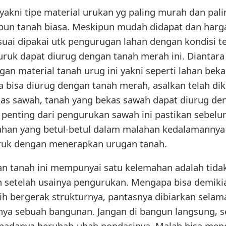
 yakni tipe material urukan yg paling murah dan pa
pun tanah biasa. Meskipun mudah didapat dan harga
suai dipakai utk pengurugan lahan dengan kondisi ter
 uruk dapat diurug dengan tanah merah ini. Diantara
gan material tanah urug ini yakni seperti lahan bek
ya bisa diurug dengan tanah merah, asalkan telah di
kas sawah, tanah yang bekas sawah dapat diurug d
 penting dari pengurukan sawah ini pastikan sebelum
i lahan yang betul-betul dalam malahan kedalamanny
uruk dengan menerapkan urugan tanah.
tanah ini mempunyai satu kelemahan adalah tidak
setelah usainya pengurukan. Mengapa bisa demikia
h bergerak strukturnya, pantasnya dibiarkan selam
nya sebuah bangunan. Jangan di bangun langsung, 
padanya berubah-ubah pondasinya. Malah bisa meng