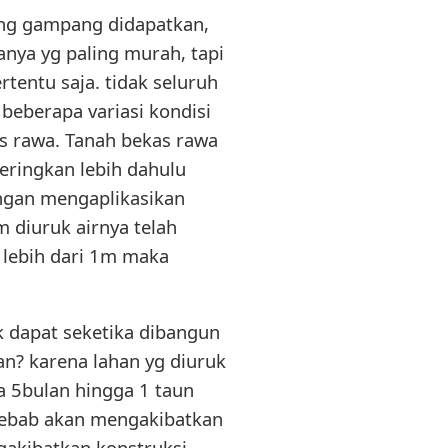
ling gampang didapatkan,
nya yg paling murah, tapi
tentu saja. tidak seluruh
 beberapa variasi kondisi
as rawa. Tanah bekas rawa
keringkan lebih dahulu
engan mengaplikasikan
 diuruk airnya telah
a lebih dari 1m maka
 dapat seketika dibangun
n? karena lahan yg diuruk
a 5bulan hingga 1 taun
sebab akan mengakibatkan
akibatkan konstruksi