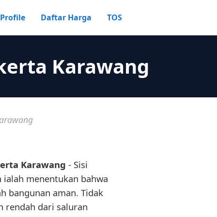
Profile
Daftar Harga
TOS
akerta Karawang
Karawang
kerta Karawang
- Sisi
n ialah menentukan bahwa
ah bangunan aman. Tidak
h rendah dari saluran