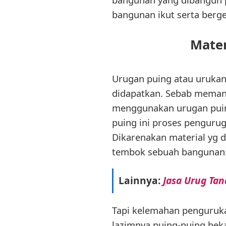
bangunan ikut serta berge
Mater
Urugan puing atau urukan
didapatkan. Sebab memang
menggunakan urugan puin
puing ini proses penguru
Dikarenakan material yg 
tembok sebuah bangunan
Lainnya:
Jasa Urug Ta
Tapi kelemahan penguruka
lazimnya puing-puing bek