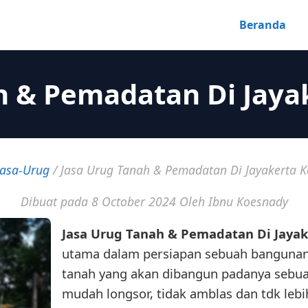
Beranda
h & Pemadatan Di Jay
Jasa-Urug
/
Jasa Urug Tanah & Pemadatan Di Jayakerta 
Dibuat pada 8 October 2024
Oleh Ibnu Koesnady
Jasa Urug Tanah & Pemadatan Di Jaya
utama dalam persiapan sebuah banguna
tanah yang akan dibangun padanya sebu
mudah longsor, tidak amblas dan tdk lebi