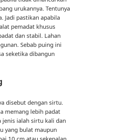
ubang urukannya. Tentunya
 Jadi pastikan apabila
alat pemadat khusus
padat dan stabil. Lahan
gunan. Sebab puing ini
sa seketika dibangun
g
ya disebut dengan sirtu.
ena memang lebih padat
nis ialah sirtu kali dan
batu yang bulat maupun
pai 10 cm atau sekepalan