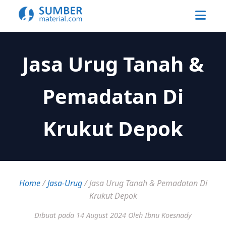
Jasa Urug Tanah &
Pemadatan Di
Krukut Depok
Home
/
Jasa-Urug
/
Jasa Urug Tanah & Pemadatan Di
Krukut Depok
Dibuat pada 14 August 2024
Oleh Ibnu Koesnady