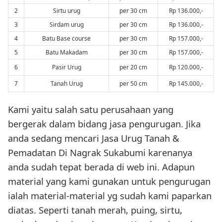
2
Sirtu urug
per 30 cm
Rp 136.000,-
3
Sirdam urug
per 30 cm
Rp 136.000,-
4
Batu Base course
per 30 cm
Rp 157.000,-
5
Batu Makadam
per 30 cm
Rp 157.000,-
6
Pasir Urug
per 20 cm
Rp 120.000,-
7
Tanah Urug
per 50 cm
Rp 145.000,-
Kami yaitu salah satu perusahaan yang
bergerak dalam bidang jasa pengurugan. Jika
anda sedang mencari Jasa Urug Tanah &
Pemadatan Di Nagrak Sukabumi karenanya
anda sudah tepat berada di web ini. Adapun
material yang kami gunakan untuk pengurugan
ialah material-material yg sudah kami paparkan
diatas. Seperti tanah merah, puing, sirtu,