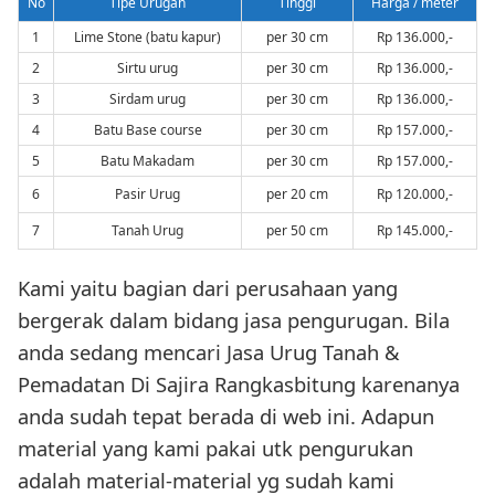
No
Tipe Urugan
Tinggi
Harga / meter
1
Lime Stone (batu kapur)
per 30 cm
Rp 136.000,-
2
Sirtu urug
per 30 cm
Rp 136.000,-
3
Sirdam urug
per 30 cm
Rp 136.000,-
4
Batu Base course
per 30 cm
Rp 157.000,-
5
Batu Makadam
per 30 cm
Rp 157.000,-
6
Pasir Urug
per 20 cm
Rp 120.000,-
7
Tanah Urug
per 50 cm
Rp 145.000,-
Kami yaitu bagian dari perusahaan yang
bergerak dalam bidang jasa pengurugan. Bila
anda sedang mencari Jasa Urug Tanah &
Pemadatan Di Sajira Rangkasbitung karenanya
anda sudah tepat berada di web ini. Adapun
material yang kami pakai utk pengurukan
adalah material-material yg sudah kami