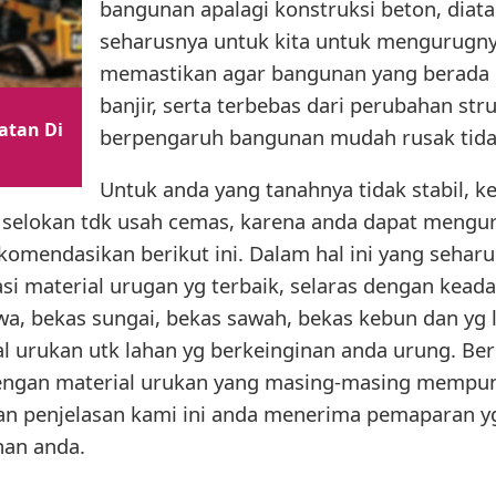
bangunan apalagi konstruksi beton, diatas
seharusnya untuk kita untuk mengurugny
memastikan agar bangunan yang berada d
banjir, serta terbebas dari perubahan str
atan Di
berpengaruh bangunan mudah rusak tida
Untuk anda yang tanahnya tidak stabil, k
 selokan tdk usah cemas, karena anda dapat mengu
omendasikan berikut ini. Dalam hal ini yang sehar
si material urugan yg terbaik, selaras dengan keada
wa, bekas sungai, bekas sawah, bekas kebun dan yg 
al urukan utk lahan yg berkeinginan anda urung. Ber
engan material urukan yang masing-masing mempun
 penjelasan kami ini anda menerima pemaparan yg 
nan anda.