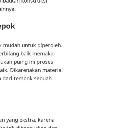
kibatkan konstruksi
ainnya.
epok
k mudah untuk diperoleh.
erbilang baik memakai
kan puing ini proses
ik. Dikarenakan material
n dari tembok sebuah
n yang ekstra, karena
ika tdk dihancurkan dan