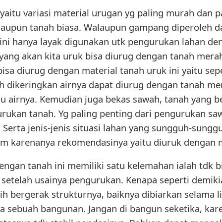
 yaitu variasi material urugan yg paling murah dan 
aupun tanah biasa. Walaupun gampang diperoleh d
ini hanya layak digunakan utk pengurukan lahan deng
n yang akan kita uruk bisa diurug dengan tanah merah
 bisa diurug dengan material tanah uruk ini yaitu sep
h dikeringkan airnya dapat diurug dengan tanah mer
lu airnya. Kemudian juga bekas sawah, tanah yang 
rukan tanah. Yg paling penting dari pengurukan saw
g. Serta jenis-jenis situasi lahan yang sungguh-sung
1m karenanya rekomendasinya yaitu diuruk dengan
ngan tanah ini memiliki satu kelemahan ialah tdk b
setelah usainya pengurukan. Kenapa seperti demiki
h bergerak strukturnya, baiknya dibiarkan selama l
a sebuah bangunan. Jangan di bangun seketika, ka