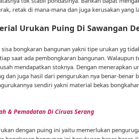
atasnya tdk stabil pondasinya. Bahkan dapat menga
rak, retak di mana-mana dan juga kerusakan yang l
erial Urukan Puing Di Sawangan D
 sisa bongkaran bangunan yakni tipe urukan yg tida
tiap saat ada pembongkaran bangunan. Walaupun t
susah mendapatkan stoknya. Dengan menerapkan uru
dan juga hasil dari pengurukan nya benar-benar ba
engurukannya sendiri yakni material bekas bongkaha
nah & Pemadatan Di Ciruas Serang
kan dengan puing ini yaitu memerlukan penguruga
s bongkaran bangunan ini berukuran besar besar. J