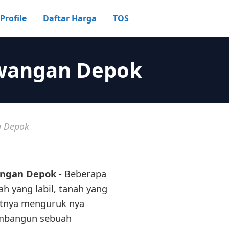
Profile
Daftar Harga
TOS
awangan Depok
n Depok
angan Depok
- Beberapa
h yang labil, tanah yang
utnya menguruk nya
membangun sebuah