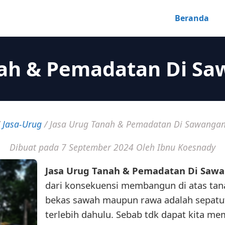
Beranda
nah & Pemadatan Di S
/
Jasa-Urug
/
Jasa Urug Tanah & Pemadatan Di Sawanga
Dibuat pada 7 September 2024
Oleh Ibnu Koesnady
Jasa Urug Tanah & Pemadatan Di Saw
dari konsekuensi membangun di atas tana
bekas sawah maupun rawa adalah sepat
terlebih dahulu. Sebab tdk dapat kita 