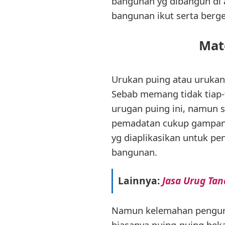
bangunan yg dibangun di 
bangunan ikut serta berge
Mat
Urukan puing atau urukan
Sebab memang tidak tiap-
urugan puing ini, namun 
pemadatan cukup gampang 
yg diaplikasikan untuk p
bangunan.
Lainnya:
Jasa Urug Ta
Namun kelemahan penguru
biasanya puing-puing beka