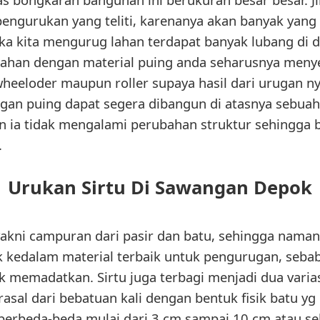
pengurukan yang teliti, karenanya akan banyak yang
jika kita mengurug lahan terdapat banyak lubang di d
lahan dengan material puing anda seharusnya meny
wheeloder maupun roller supaya hasil dari urugan ny
gan puing dapat segera dibangun di atasnya sebua
an ia tidak mengalami perubahan struktur sehingga 
.
Urukan Sirtu Di Sawangan Depok
 yakni campuran dari pasir dan batu, sehingga naman
suk kedalam material terbaik untuk pengurugan, seb
 memadatkan. Sirtu juga terbagi menjadi dua variasi
erasal dari bebatuan kali dengan bentuk fisik batu y
berbeda-beda mulai dari 3 cm sampai 10 cm atau se