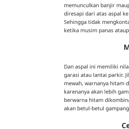
memunculkan banjir maupu
diresapi dari atas aspal 
Sehingga tidak mengkontam
ketika musim panas atau
M
Dan aspal ini memiliki ni
garasi atau lantai parkir.
mewah, warnanya hitam de
karenanya akan lebih gamp
berwarna hitam dikombina
akan betul-betul gampang
C