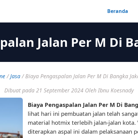
Beranda
palan Jalan Per M Di B
me
/
Jasa
/
Biaya Pengaspalan Jalan Per M Di Bangka Jak
Dibuat pada 21 September 2024
Oleh Ibnu Koesnady
Biaya Pengaspalan Jalan Per M Di Bang
lihat hari ini pembuatan jalan telah san
material hotmix terlebih jalan-jalan kota
diterapkan aspal ini dalam pelaksanaan 