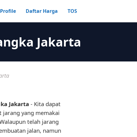
Profile
Daftar Harga
TOS
angka Jakarta
arta
ka Jakarta
- Kita dapat
gat jarang yang memakai
. Walaupun telah jarang
pembuatan jalan, namun