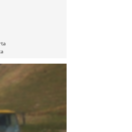
rta
ta