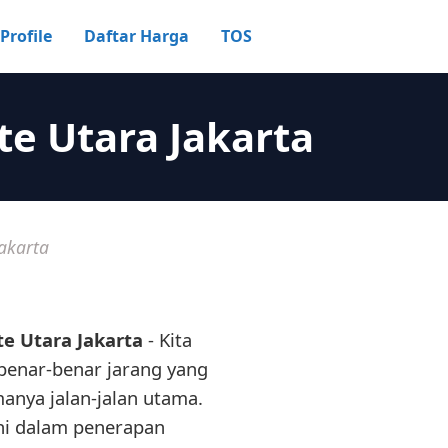
Profile
Daftar Harga
TOS
te Utara Jakarta
akarta
te Utara Jakarta
- Kita
 benar-benar jarang yang
anya jalan-jalan utama.
ini dalam penerapan