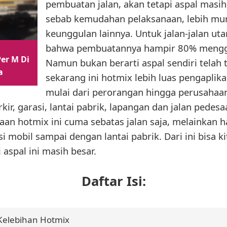
pembuatan jalan, akan tetapi aspal masih
sebab kemudahan pelaksanaan, lebih mur
keunggulan lainnya. Untuk jalan-jalan utam
bahwa pembuatannya hampir 80% menggu
er M Di
Namun bukan berarti aspal sendiri telah 
a
sekarang ini hotmix lebih luas pengapli
mulai dari perorangan hingga perusahaan
ir, garasi, lantai pabrik, lapangan dan jalan pede
aan hotmix ini cuma sebatas jalan saja, melainkan h
asi mobil sampai dengan lantai pabrik. Dari ini bisa 
aspal ini masih besar.
Daftar Isi:
Kelebihan Hotmix