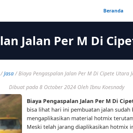
Beranda
an Jalan Per M Di Cipe
/
Jasa
/
Biaya Pengaspalan Jalan Per M Di Cipete Utara J
Dibuat pada 8 October 2024
Oleh Ibnu Koesnady
Biaya Pengaspalan Jalan Per M Di Cipe
bisa lihat hari ini pembuatan jalan sudah
mengaplikasikan material hotmix terutam
Meski telah jarang diaplikasikan hotmix 