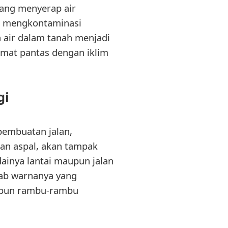
pang menyerap air
ak mengkontaminasi
n air dalam tanah menjadi
amat pantas dengan iklim
gi
pembuatan jalan,
kan aspal, akan tampak
ainya lantai maupun jalan
bab warnanya yang
aupun rambu-rambu