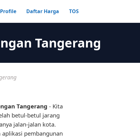
Profile
Daftar Harga
TOS
nongan Tangerang
ngerang
nongan Tangerang
- Kita
elah betul-betul jarang
ya jalan-jalan kota.
am aplikasi pembangunan