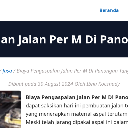
Beranda
an Jalan Per M Di Pa
/
Jasa
/
Biaya Pengaspalan Jalan Per M Di Panongan Ta
Dibuat pada 30 August 2024
Oleh Ibnu Koesnady
Biaya Pengaspalan Jalan Per M Di Pa
dapat saksikan hari ini pembuatan jalan t
yang menerapkan material aspal terutaman
Meski telah jarang dipakai aspal ini dal