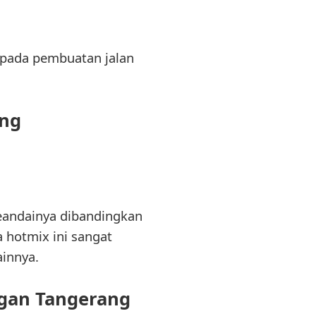
 pada pembuatan jalan
ang
Seandainya dibandingkan
a hotmix ini sangat
ainnya.
ngan Tangerang