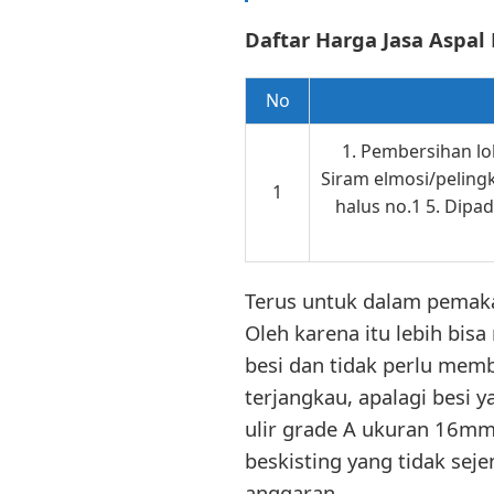
Daftar Harga Jasa Aspa
No
1. Pembersihan lok
Siram elmosi/pelingk
1
halus no.1 5. Dipa
Terus untuk dalam pemakai
Oleh karena itu lebih bis
besi dan tidak perlu memb
terjangkau, apalagi besi y
ulir grade A ukuran 16mm
beskisting yang tidak se
anggaran.