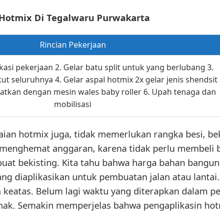
l Hotmix Di Tegalwaru Purwakarta
Rincian Pekerjaan
asi pekerjaan 2. Gelar batu split untuk yang berlubang 3.
ut seluruhnya 4. Gelar aspal hotmix 2x gelar jenis shendsit 
datkan dengan mesin wales baby roller 6. Upah tenaga dan
mobilisasi
an hotmix juga, tidak memerlukan rangka besi, beki
a menghemat anggaran, karena tidak perlu membeli b
uat bekisting. Kita tahu bahwa harga bahan bangunan
ang diaplikasikan untuk pembuatan jalan atau lantai. 
 keatas. Belum lagi waktu yang diterapkan dalam p
jenak. Semakin memperjelas bahwa pengaplikasin h