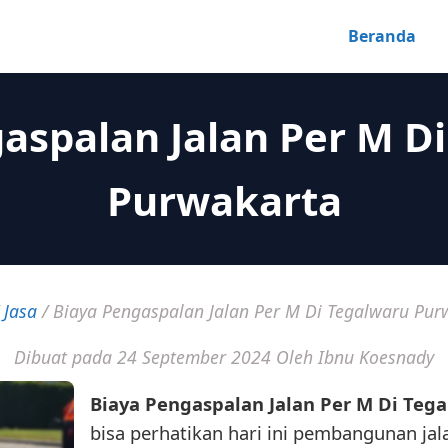
Beranda
aspalan Jalan Per M D
Purwakarta
/
Jasa
/
Biaya Pengaspalan Jalan Per M Di Tegalwaru Pur
Dibuat pada 24 September 2024
Oleh Ibnu Koesnady
Biaya Pengaspalan Jalan Per M Di Teg
bisa perhatikan hari ini pembangunan jal