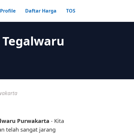
Profile
Daftar Harga
TOS
i Tegalwaru
wakarta
alwaru Purwakarta
- Kita
an telah sangat jarang