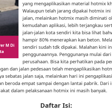
yang mengaplikasikan material hotmix khu
Walaupun telah jarang dipakai hotmix in
jalan, melainkan hotmix masih diminati 
kemudahan aplikasi, lebih terjangkau ser
jalan-jalan kota sendiri kita bisa lihat
hampir 80% menerapkan kan beton. Melai
er M Di
sendiri sudah tdk dipakai. Malahan kini ini
ta
penggunaannya. Penggunanya mulai dari
perusahaan. Bisa kita perhatikan pada p
pangan dan jalan pedesaan telah mengaplikasikan hot
 sebatas jalan saja, melainkan hari ini pengaplikasi
an beroda empat sampai dengan lantai pabrik. Dari i
kat dalam pelaksanaan hotmix ini masih banyak.
Daftar Isi: