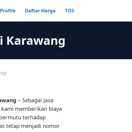
Profile
Daftar Harga
TOS
ri Karawang
ang
rawang
– Sebagai Jasa
, kami memberikan biaya
a bermutu terhadap
as tetap menjadi nomor