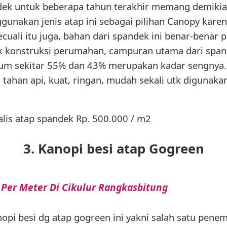
ek untuk beberapa tahun terakhir memang demikian
akan jenis atap ini sebagai pilihan Canopy karena
uali itu juga, bahan dari spandek ini benar-benar p
k konstruksi perumahan, campuran utama dari span
um sekitar 55% dan 43% merupakan kadar sengnya. 
 tahan api, kuat, ringan, mudah sekali utk digunak
lis atap spandek Rp. 500.000 / m2
3. Kanopi besi atap Gogreen
 Per Meter Di Cikulur Rangkasbitung
nopi besi dg atap gogreen ini yakni salah satu pen