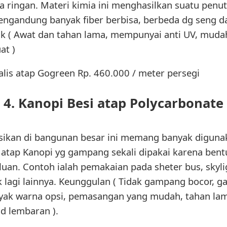
ja ringan. Materi kimia ini menghasilkan suatu pen
engandung banyak fiber berbisa, berbeda dg seng da
k ( Awat dan tahan lama, mempunyai anti UV, mudah 
at )
lis atap Gogreen Rp. 460.000 / meter persegi
4. Kanopi Besi atap Polycarbonate
asikan di bangunan besar ini memang banyak diguna
atap Kanopi yg gampang sekali dipakai karena bentu
uan. Contoh ialah pemakaian pada sheter bus, skyli
 lagi lainnya. Keunggulan ( Tidak gampang bocor, 
nyak warna opsi, pemasangan yang mudah, tahan 
d lembaran ).