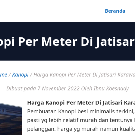
Beranda
pi Per Meter Di Jatisa
ome
/
Kanopi
/
Harga Kanopi Per Meter Di Jatisari Karaw
Dibuat pada 7 November 2022
Oleh Ibnu Koesnady
Harga Kanopi Per Meter Di Jatisari Ka
Pembuatan Kanopi besi minimalis terkini
pasti yg lebih relatif murah dan tentuny
pelanggan. harga yg murah namun kualit