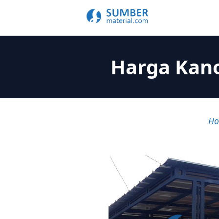
Harga Kano
H