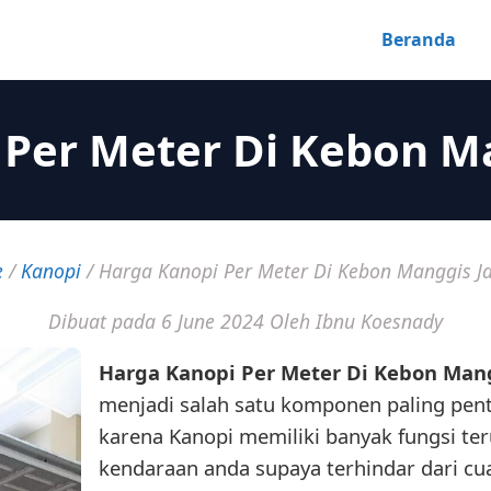
Beranda
Per Meter Di Kebon M
e
/
Kanopi
/
Harga Kanopi Per Meter Di Kebon Manggis J
Dibuat pada 6 June 2024
Oleh Ibnu Koesnady
Harga Kanopi Per Meter Di Kebon Mang
menjadi salah satu komponen paling pen
karena Kanopi memiliki banyak fungsi te
kendaraan anda supaya terhindar dari cu