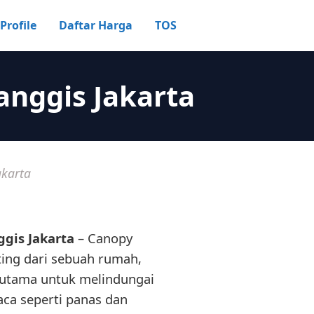
Profile
Daftar Harga
TOS
anggis Jakarta
akarta
gis Jakarta
– Canopy
ting dari sebuah rumah,
rutama untuk melindungai
aca seperti panas dan