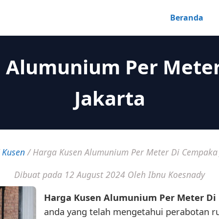
Beranda
 Alumunium Per Mete
Jakarta
/
Kusen
/
Harga Kusen Alumunium Per Meter Di Cempaka 
Dibuat pada 12 August 2024
Oleh Ibnu Koesnady
Harga Kusen Alumunium Per Meter Di
anda yang telah mengetahui perabotan r