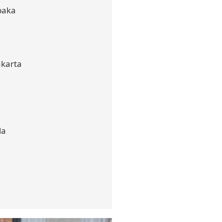
paka
karta
la