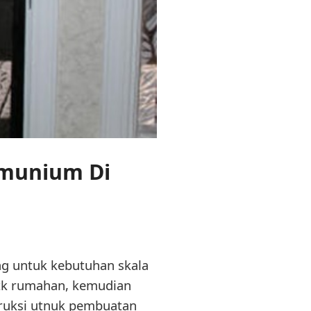
lmunium Di
ng untuk kebutuhan skala
utk rumahan, kemudian
truksi utnuk pembuatan