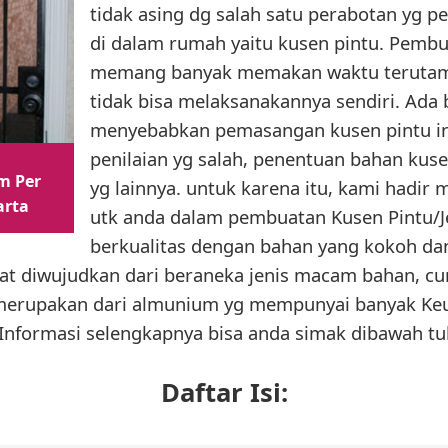
tidak asing dg salah satu perabotan yg p
di dalam rumah yaitu kusen pintu. Pembu
memang banyak memakan waktu terutama
tidak bisa melaksanakannya sendiri. Ada
menyebabkan pemasangan kusen pintu ini
penilaian yg salah, penentuan bahan kus
m Per
yg lainnya. untuk karena itu, kami hadir 
arta
utk anda dalam pembuatan Kusen Pintu/
berkualitas dengan bahan yang kokoh dan
at diwujudkan dari beraneka jenis macam bahan, c
i merupakan dari almunium yg mempunyai banyak K
 Informasi selengkapnya bisa anda simak dibawah tuli
Daftar Isi: