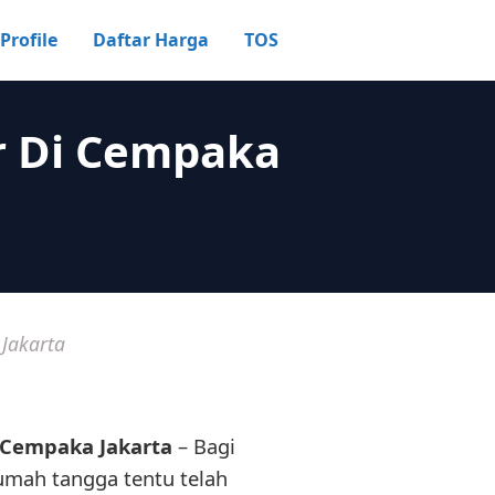
Profile
Daftar Harga
TOS
r Di Cempaka
Jakarta
 Cempaka Jakarta
– Bagi
umah tangga tentu telah