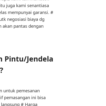
itu juga kami senantiasa
elas mempunyai garansi. #
utk negosiasi biaya dg
an akan pantas dengan
 Pintu/Jendela
?
an untuk pemesanan
if pemasangan ini bisa
 langsung # Harga