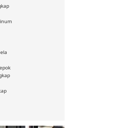
gkap
minum
ela
Depok
ngkap
kap