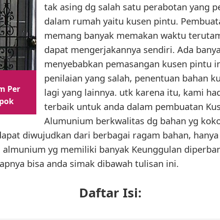
tak asing dg salah satu perabotan yang p
dalam rumah yaitu kusen pintu. Pembuata
memang banyak memakan waktu terutama 
dapat mengerjakannya sendiri. Ada bany
menyebabkan pemasangan kusen pintu ini
penilaian yang salah, penentuan bahan k
m Per
lagi yang lainnya. utk karena itu, kami h
epok
terbaik untuk anda dalam pembuatan Kus
Alumunium berkwalitas dg bahan yg koko
dapat diwujudkan dari berbagai ragam bahan, hanya 
ari almunium yg memiliki banyak Keunggulan diperb
apnya bisa anda simak dibawah tulisan ini.
Daftar Isi: