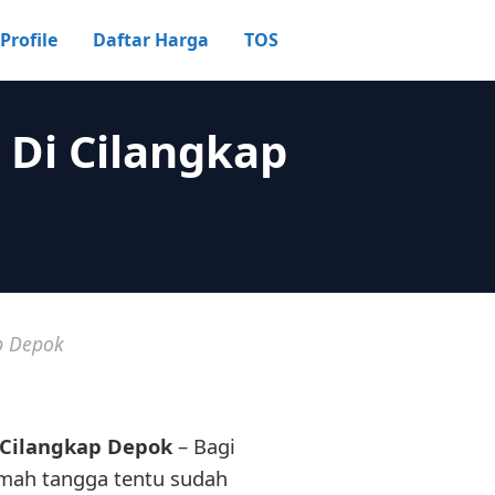
Profile
Daftar Harga
TOS
Di Cilangkap
p Depok
 Cilangkap Depok
– Bagi
mah tangga tentu sudah