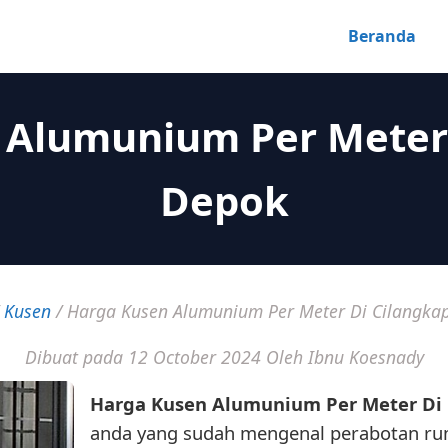
Beranda
 Alumunium Per Meter 
Depok
/
Kusen
/
Harga Kusen Alumunium Per Meter Di Cilangka
Dibuat pada 12 October 2024
Oleh Ibnu Koesnady
Harga Kusen Alumunium Per Meter Di
anda yang sudah mengenal perabotan ru