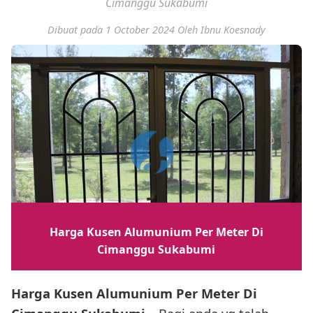
Cimanggu Sukabumi
Dibuat pada 1 October 2024
Oleh Ibnu Koesnady
Harga Kusen Alumunium Per Meter Di
Cimanggu Sukabumi
Harga Kusen Alumunium Per Meter Di