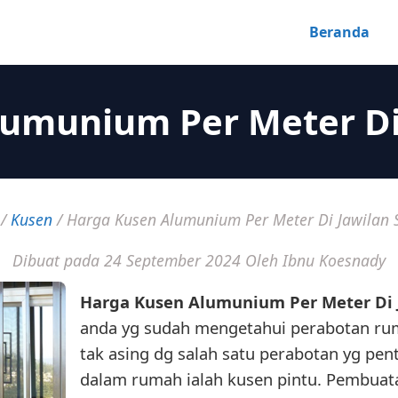
Beranda
umunium Per Meter Di
/
Kusen
/
Harga Kusen Alumunium Per Meter Di Jawilan 
Dibuat pada 24 September 2024
Oleh Ibnu Koesnady
Harga Kusen Alumunium Per Meter Di 
anda yg sudah mengetahui perabotan ru
tak asing dg salah satu perabotan yg pen
dalam rumah ialah kusen pintu. Pembuata