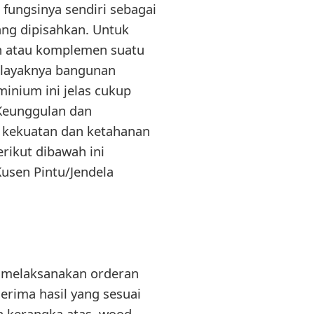
 fungsinya sendiri sebagai
ng dipisahkan. Untuk
an atau komplemen suatu
 layaknya bangunan
minium ini jelas cukup
 Keunggulan dan
 kekuatan dan ketahanan
erikut dibawah ini
usen Pintu/Jendela
 melaksanakan orderan
erima hasil yang sesuai
n kerangka atas, wood