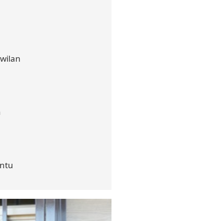
wilan
a
ntu