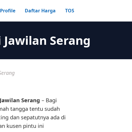
Profile
Daftar Harga
TOS
 Jawilan Serang
Serang
Jawilan Serang
– Bagi
mah tangga tentu sudah
ting dan sepatutnya ada di
n kusen pintu ini