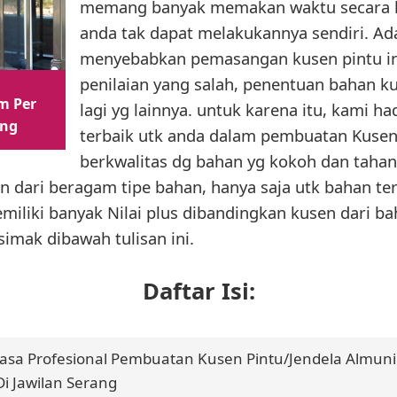
memang banyak memakan waktu secara kh
anda tak dapat melakukannya sendiri. Ad
menyebabkan pemasangan kusen pintu ini
penilaian yang salah, penentuan bahan k
m Per
lagi yg lainnya. untuk karena itu, kami h
ang
terbaik utk anda dalam pembuatan Kusen
berkwalitas dg bahan yg kokoh dan tahan 
n dari beragam tipe bahan, hanya saja utk bahan terb
miliki banyak Nilai plus dibandingkan kusen dari ba
imak dibawah tulisan ini.
Daftar Isi:
Jasa Profesional Pembuatan Kusen Pintu/Jendela Almun
Di Jawilan Serang