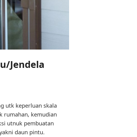
tu/Jendela
g utk keperluan skala
tuk rumahan, kemudian
uksi utnuk pembuatan
akni daun pintu.