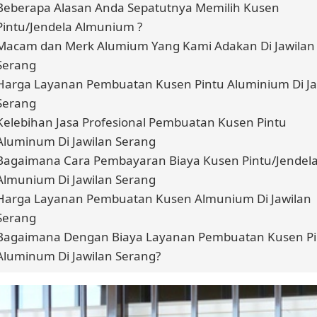
Beberapa Alasan Anda Sepatutnya Memilih Kusen
Pintu/Jendela Almunium ?
Macam dan Merk Alumium Yang Kami Adakan Di Jawilan
Serang
Harga Layanan Pembuatan Kusen Pintu Aluminium Di Ja
Serang
Kelebihan Jasa Profesional Pembuatan Kusen Pintu
Aluminum Di Jawilan Serang
Bagaimana Cara Pembayaran Biaya Kusen Pintu/Jendel
Almunium Di Jawilan Serang
Harga Layanan Pembuatan Kusen Almunium Di Jawilan
Serang
Bagaimana Dengan Biaya Layanan Pembuatan Kusen Pi
Aluminum Di Jawilan Serang?