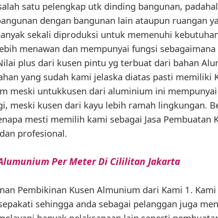
salah satu pelengkap utk dinding bangunan, padahal
bangunan dengan bangunan lain ataupun ruangan ya
 banyak sekali diproduksi untuk memenuhi kebutuh
 lebih menawan dan mempunyai fungsi sebagaimana
ilai plus dari kusen pintu yg terbuat dari bahan Alu
ahan yang sudah kami jelaska diatas pasti memiliki
 meski untukkusen dari aluminium ini mempunyai
gi, meski kusen dari kayu lebih ramah lingkungan. B
napa mesti memilih kami sebagai Jasa Pembuatan K
an profesional.
lumunium Per Meter Di Cililitan Jakarta
anan Pembikinan Kusen Almunium dari Kami 1. Kami
sepakati sehingga anda sebagai pelanggan juga men
 melayani banyak pelaksanaan lain seperti pembuata