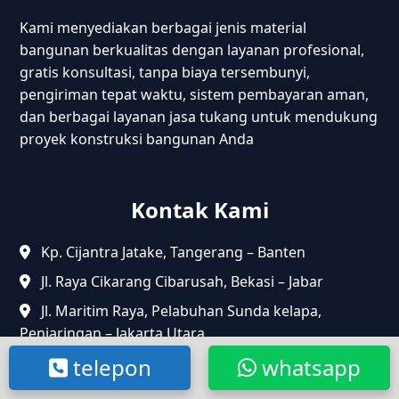
Kami menyediakan berbagai jenis material
bangunan berkualitas dengan layanan profesional,
gratis konsultasi, tanpa biaya tersembunyi,
pengiriman tepat waktu, sistem pembayaran aman,
dan berbagai layanan jasa tukang untuk mendukung
proyek konstruksi bangunan Anda
Kontak Kami
Kp. Cijantra Jatake, Tangerang – Banten
Jl. Raya Cikarang Cibarusah, Bekasi – Jabar
Jl. Maritim Raya, Pelabuhan Sunda kelapa,
Penjaringan – Jakarta Utara.
+62 857-7678-6091
telepon
whatsapp
cssumbermaterial@gmail.com