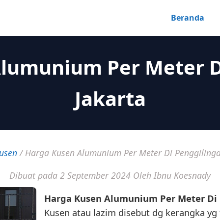
Beranda
lumunium Per Meter D
Jakarta
usen
/
Harga Kusen Alumunium Per Meter Di Penggilinga
Dibuat pada 2 September 2024
Oleh Ibnu Koesnady
Harga Kusen Alumunium Per Meter Di 
Kusen atau lazim disebut dg kerangka yg