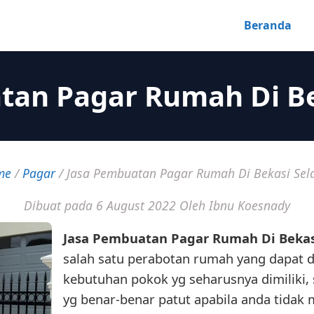
Beranda
tan Pagar Rumah Di Be
me
/
Pagar
/
Jasa Pembuatan Pagar Rumah Di Bekasi Sel
Dibuat pada 6 August 2022
Oleh Ibnu Koesnady
Jasa Pembuatan Pagar Rumah Di Bekas
salah satu perabotan rumah yang dapat d
kebutuhan pokok yg seharusnya dimiliki,
yg benar-benar patut apabila anda tidak m