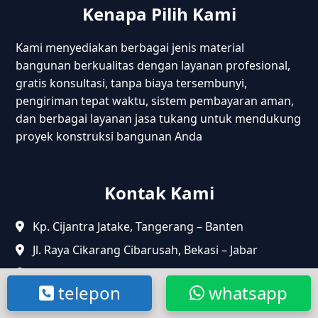
Kenapa Pilih Kami
Kami menyediakan berbagai jenis material
bangunan berkualitas dengan layanan profesional,
gratis konsultasi, tanpa biaya tersembunyi,
pengiriman tepat waktu, sistem pembayaran aman,
dan berbagai layanan jasa tukang untuk mendukung
proyek konstruksi bangunan Anda
Kontak Kami
Kp. Cijantra Jatake, Tangerang – Banten
Jl. Raya Cikarang Cibarusah, Bekasi – Jabar
Jl. Maritim Raya, Pelabuhan Sunda kelapa,
telepon
whatsapp
Penjaringan – Jakarta Utara.
+62 857-7678-6091