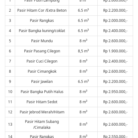
1
Pasir Putih Lampung
8 m³
Rp 2.600.000,-
2
Pasir Hitam Cor /Extra Beton
6.5 m³
Rp 2.200.000,-
3
Pasir Rangkas
6.5 m³
Rp 2.000.000,-
4
Pasir Bangka kuning/coklat
6.5 m³
Rp 2.400.000,-
5
Pasir Mundu
8 m³
Rp 2.600.000,-
6
Pasir Pasang Cilegon
8,5 m³
Rp 1.900.000,-
7
Pasir Cuci Cilegon
8 m³
Rp 2.400.000,-
8
Pasir Cimangkok
8 m³
Rp 2.600.000,-
9
Pasir Jawilan
6.5 m³
Rp 2.200.000,-
10
Pasir Bangka Putih Halus
8 m³
Rp 2.950.000,-
11
Pasir Hitam Sedot
8 m³
Rp 2.600.000,-
12
Pasir Jebrod Merah/Hitam
8 m³
Rp 2.600.000,-
Pasir Hitam Subang
13
8 m³
Rp 2.600.000,-
/Cimalaka
14
Pasir Rangkas
8 m³
Rp 2.550.000,-