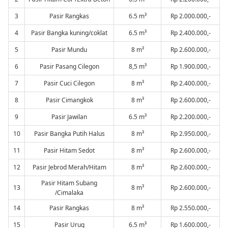
3
Pasir Rangkas
6.5 m³
Rp 2.000.000,-
4
Pasir Bangka kuning/coklat
6.5 m³
Rp 2.400.000,-
5
Pasir Mundu
8 m³
Rp 2.600.000,-
6
Pasir Pasang Cilegon
8,5 m³
Rp 1.900.000,-
7
Pasir Cuci Cilegon
8 m³
Rp 2.400.000,-
8
Pasir Cimangkok
8 m³
Rp 2.600.000,-
9
Pasir Jawilan
6.5 m³
Rp 2.200.000,-
10
Pasir Bangka Putih Halus
8 m³
Rp 2.950.000,-
11
Pasir Hitam Sedot
8 m³
Rp 2.600.000,-
12
Pasir Jebrod Merah/Hitam
8 m³
Rp 2.600.000,-
Pasir Hitam Subang
13
8 m³
Rp 2.600.000,-
/Cimalaka
14
Pasir Rangkas
8 m³
Rp 2.550.000,-
15
Pasir Urug
6.5 m³
Rp 1.600.000,-