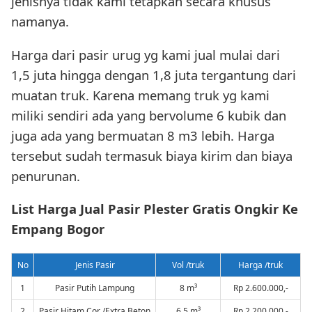
jenisnya tidak kami tetapkan secara khusus
namanya.
Harga dari pasir urug yg kami jual mulai dari
1,5 juta hingga dengan 1,8 juta tergantung dari
muatan truk. Karena memang truk yg kami
miliki sendiri ada yang bervolume 6 kubik dan
juga ada yang bermuatan 8 m3 lebih. Harga
tersebut sudah termasuk biaya kirim dan biaya
penurunan.
List Harga Jual Pasir Plester Gratis Ongkir Ke
Empang Bogor
No
Jenis Pasir
Vol /truk
Harga /truk
1
Pasir Putih Lampung
8 m³
Rp 2.600.000,-
2
Pasir Hitam Cor /Extra Beton
6.5 m³
Rp 2.200.000,-