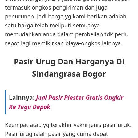
termasuk ongkos pengiriman dan juga
penurunan. Jadi harga yg kami berikan adalah
satu harga telah meliputi semuanya
memudahkan anda dalam pembelian tdk perlu
repot lagi memikirkan biaya-ongkos lainnya.
Pasir Urug Dan Harganya Di
Sindangrasa Bogor
Lainnya:
Jual Pasir Plester Gratis Ongkir
Ke Tugu Depok
Keempat atau yg terakhir yakni jenis pasir uruk.
Pasir urug ialah pasir yang cuma dapat