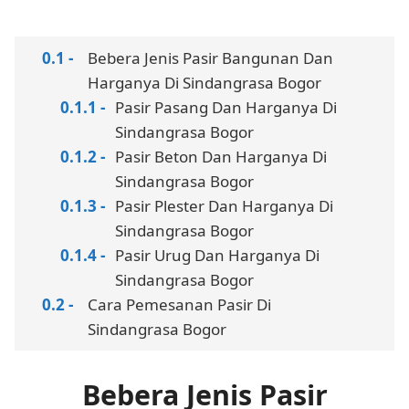
Bebera Jenis Pasir Bangunan Dan
Harganya Di Sindangrasa Bogor
Pasir Pasang Dan Harganya Di
Sindangrasa Bogor
Pasir Beton Dan Harganya Di
Sindangrasa Bogor
Pasir Plester Dan Harganya Di
Sindangrasa Bogor
Pasir Urug Dan Harganya Di
Sindangrasa Bogor
Cara Pemesanan Pasir Di
Sindangrasa Bogor
Bebera Jenis Pasir