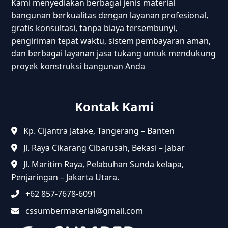
Kami menyediakan berbagai jenis material
bangunan berkualitas dengan layanan profesional,
gratis konsultasi, tanpa biaya tersembunyi,
pengiriman tepat waktu, sistem pembayaran aman,
dan berbagai layanan jasa tukang untuk mendukung
proyek konstruksi bangunan Anda
Kontak Kami
Kp. Cijantra Jatake, Tangerang – Banten
Jl. Raya Cikarang Cibarusah, Bekasi – Jabar
Jl. Maritim Raya, Pelabuhan Sunda kelapa,
Penjaringan – Jakarta Utara.
+62 857-7678-6091
cssumbermaterial@gmail.com