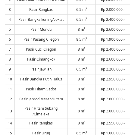
3
Pasir Rangkas
6.5 m³
Rp 2.000.000,-
4
Pasir Bangka kuning/coklat
6.5 m³
Rp 2.400.000,-
5
Pasir Mundu
8 m³
Rp 2.600.000,-
6
Pasir Pasang Cilegon
8,5 m³
Rp 1.900.000,-
7
Pasir Cuci Cilegon
8 m³
Rp 2.400.000,-
8
Pasir Cimangkok
8 m³
Rp 2.600.000,-
9
Pasir Jawilan
6.5 m³
Rp 2.200.000,-
10
Pasir Bangka Putih Halus
8 m³
Rp 2.950.000,-
11
Pasir Hitam Sedot
8 m³
Rp 2.600.000,-
12
Pasir Jebrod Merah/Hitam
8 m³
Rp 2.600.000,-
Pasir Hitam Subang
13
8 m³
Rp 2.600.000,-
/Cimalaka
14
Pasir Rangkas
8 m³
Rp 2.550.000,-
15
Pasir Urug
6.5 m³
Rp 1.600.000,-