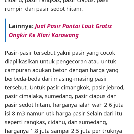
rumpin dan pasir sedot hitam.
Lainnya:
Jual Pasir Pantai Laut Gratis
Ongkir Ke Klari Karawang
Pasir-pasir tersebut yakni pasir yang cocok
diaplikasikan untuk pengecoran atau untuk
campuran adukan beton dengan harga yang
berbeda-beda dari masing-masing pasir
tersebut. Untuk pasir cimangkok, pasir jebrod,
pasir cimalaka, sumedang, pasir ciapus dan
pasir sedot hitam, harganya ialah wah 2,6 juta
isi 8 m3 namun utk harga pasir Selain dari itu
seperti rangkas, cidahu, dan sumedang,
harganya 1,8 juta sampai 2,5 juta per truknya