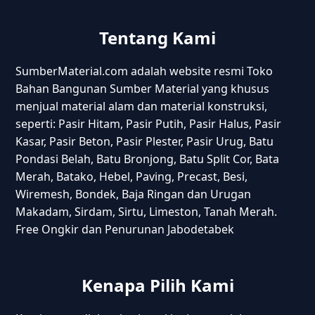
Tentang Kami
SumberMaterial.com adalah website resmi Toko
Bahan Bangunan Sumber Material yang khusus
menjual material alam dan material konstruksi,
seperti: Pasir Hitam, Pasir Putih, Pasir Halus, Pasir
Kasar, Pasir Beton, Pasir Plester, Pasir Urug, Batu
Pondasi Belah, Batu Bronjong, Batu Split Cor, Bata
Merah, Batako, Hebel, Paving, Precast, Besi,
Wiremesh, Bondek, Baja Ringan dan Urugan
Makadam, Sirdam, Sirtu, Limeston, Tanah Merah.
Free Ongkir dan Penurunan Jabodetabek
Kenapa Pilih Kami