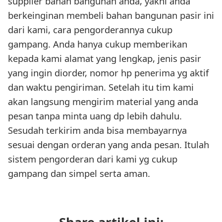
supplier bahan bangunan anda, yakni anda
berkeinginan membeli bahan bangunan pasir ini
dari kami, cara pengorderannya cukup
gampang. Anda hanya cukup memberikan
kepada kami alamat yang lengkap, jenis pasir
yang ingin diorder, nomor hp penerima yg aktif
dan waktu pengiriman. Setelah itu tim kami
akan langsung mengirim material yang anda
pesan tanpa minta uang dp lebih dahulu.
Sesudah terkirim anda bisa membayarnya
sesuai dengan orderan yang anda pesan. Itulah
sistem pengorderan dari kami yg cukup
gampang dan simpel serta aman.