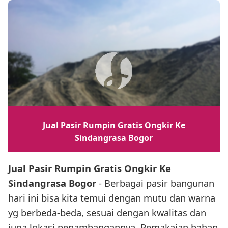
Jual Pasir Rumpin Gratis Ongkir Ke
Sindangrasa Bogor
Jual Pasir Rumpin Gratis Ongkir Ke
Sindangrasa Bogor
- Berbagai pasir bangunan
hari ini bisa kita temui dengan mutu dan warna
yg berbeda-beda, sesuai dengan kwalitas dan
juga lokasi penambangannya. Pemakaian bahan