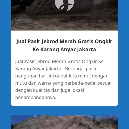
Jual Pasir Jebrod Merah Gratis Ongkir
Ke Karang Anyar Jakarta
Jual Pasir Jebrod Merah Gratis Ongkir Ke
Karang Anyar Jakarta - Berbagai pasir
bangunan hari ini dapat kita temui dengan
mutu dan warna yang berbeda-beda, sesuai
dengan kualitas dan juga lokasi
penambangannya.