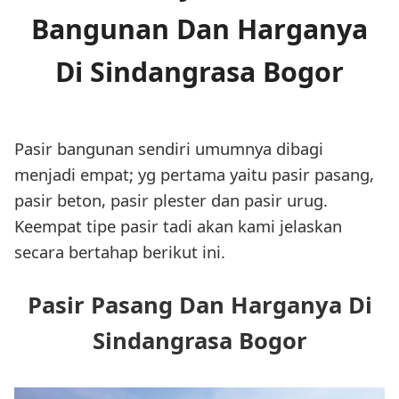
Bangunan Dan Harganya
Di Sindangrasa Bogor
Pasir bangunan sendiri umumnya dibagi
menjadi empat; yg pertama yaitu pasir pasang,
pasir beton, pasir plester dan pasir urug.
Keempat tipe pasir tadi akan kami jelaskan
secara bertahap berikut ini.
Pasir Pasang Dan Harganya Di
Sindangrasa Bogor