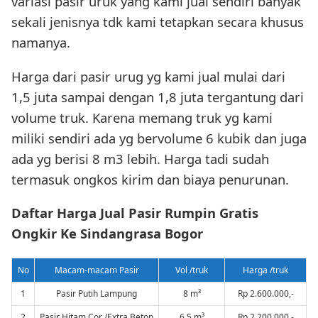
variasi pasir uruk yang kami jual sendiri banyak
sekali jenisnya tdk kami tetapkan secara khusus
namanya.
Harga dari pasir urug yg kami jual mulai dari
1,5 juta sampai dengan 1,8 juta tergantung dari
volume truk. Karena memang truk yg kami
miliki sendiri ada yg bervolume 6 kubik dan juga
ada yg berisi 8 m3 lebih. Harga tadi sudah
termasuk ongkos kirim dan biaya penurunan.
Daftar Harga Jual Pasir Rumpin Gratis
Ongkir Ke Sindangrasa Bogor
No
Macam-macam Pasir
Vol /truk
Harga /truk
1
Pasir Putih Lampung
8 m³
Rp 2.600.000,-
2
Pasir Hitam Cor /Extra Beton
6.5 m³
Rp 2.200.000,-