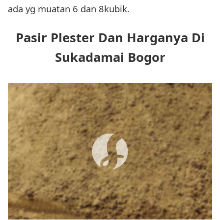
ada yg muatan 6 dan 8kubik.
Pasir Plester Dan Harganya Di
Sukadamai Bogor