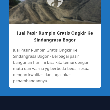
Jual Pasir Rumpin Gratis Ongkir Ke
Sindangrasa Bogor
Jual Pasir Rumpin Gratis Ongkir Ke
Sindangrasa Bogor - Berbagai pasir
bangunan hari ini bisa kita temui dengan
mutu dan warna yg berbeda-beda, sesuai
dengan kwalitas dan juga lokasi
penambangannya.