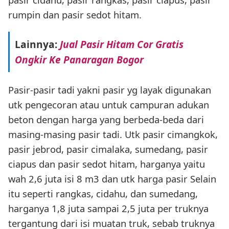
rumpin dan pasir sedot hitam.
Lainnya:
Jual Pasir Hitam Cor Gratis
Ongkir Ke Panaragan Bogor
Pasir-pasir tadi yakni pasir yg layak digunakan
utk pengecoran atau untuk campuran adukan
beton dengan harga yang berbeda-beda dari
masing-masing pasir tadi. Utk pasir cimangkok,
pasir jebrod, pasir cimalaka, sumedang, pasir
ciapus dan pasir sedot hitam, harganya yaitu
wah 2,6 juta isi 8 m3 dan utk harga pasir Selain
itu seperti rangkas, cidahu, dan sumedang,
harganya 1,8 juta sampai 2,5 juta per truknya
tergantung dari isi muatan truk, sebab truknya