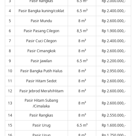
3
Pasir Rangkas
6.5 m³
Rp 2.000.000,-
4
Pasir Bangka kuning/coklat
6.5 m³
Rp 2.400.000,-
5
Pasir Mundu
8 m³
Rp 2.600.000,-
6
Pasir Pasang Cilegon
8,5 m³
Rp 1.900.000,-
7
Pasir Cuci Cilegon
8 m³
Rp 2.400.000,-
8
Pasir Cimangkok
8 m³
Rp 2.600.000,-
9
Pasir Jawilan
6.5 m³
Rp 2.200.000,-
10
Pasir Bangka Putih Halus
8 m³
Rp 2.950.000,-
11
Pasir Hitam Sedot
8 m³
Rp 2.600.000,-
12
Pasir Jebrod Merah/Hitam
8 m³
Rp 2.600.000,-
Pasir Hitam Subang
13
8 m³
Rp 2.600.000,-
/Cimalaka
14
Pasir Rangkas
8 m³
Rp 2.550.000,-
15
Pasir Urug
6.5 m³
Rp 1.600.000,-
16
Pasir Urug
8 m³
Rp 1.750.000,-