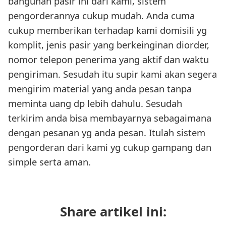
bangunan pasir ini dari kami, sistem
pengorderannya cukup mudah. Anda cuma
cukup memberikan terhadap kami domisili yg
komplit, jenis pasir yang berkeinginan diorder,
nomor telepon penerima yang aktif dan waktu
pengiriman. Sesudah itu supir kami akan segera
mengirim material yang anda pesan tanpa
meminta uang dp lebih dahulu. Sesudah
terkirim anda bisa membayarnya sebagaimana
dengan pesanan yg anda pesan. Itulah sistem
pengorderan dari kami yg cukup gampang dan
simple serta aman.
Share artikel ini: