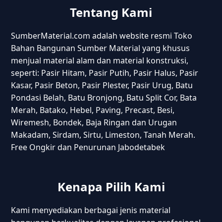
Tentang Kami
SumberMaterial.com adalah website resmi Toko
Bahan Bangunan Sumber Material yang khusus
menjual material alam dan material konstruksi,
seperti: Pasir Hitam, Pasir Putih, Pasir Halus, Pasir
Kasar, Pasir Beton, Pasir Plester, Pasir Urug, Batu
Pondasi Belah, Batu Bronjong, Batu Split Cor, Bata
Merah, Batako, Hebel, Paving, Precast, Besi,
Wiremesh, Bondek, Baja Ringan dan Urugan
Makadam, Sirdam, Sirtu, Limeston, Tanah Merah.
Free Ongkir dan Penurunan Jabodetabek
Kenapa Pilih Kami
Kami menyediakan berbagai jenis material