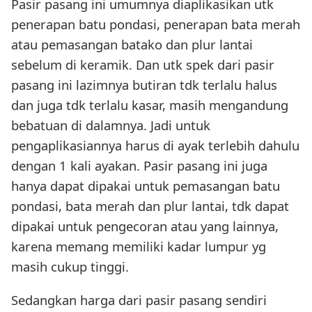
Pasir pasang ini umumnya diaplikasikan utk
penerapan batu pondasi, penerapan bata merah
atau pemasangan batako dan plur lantai
sebelum di keramik. Dan utk spek dari pasir
pasang ini lazimnya butiran tdk terlalu halus
dan juga tdk terlalu kasar, masih mengandung
bebatuan di dalamnya. Jadi untuk
pengaplikasiannya harus di ayak terlebih dahulu
dengan 1 kali ayakan. Pasir pasang ini juga
hanya dapat dipakai untuk pemasangan batu
pondasi, bata merah dan plur lantai, tdk dapat
dipakai untuk pengecoran atau yang lainnya,
karena memang memiliki kadar lumpur yg
masih cukup tinggi.
Sedangkan harga dari pasir pasang sendiri