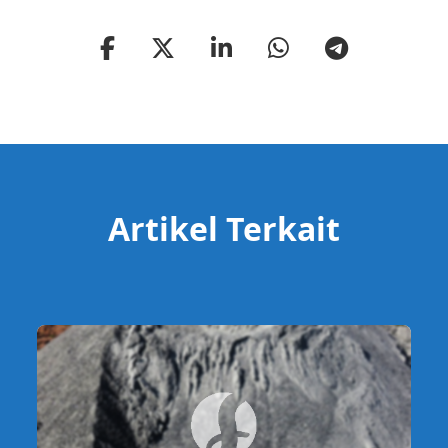
Artikel Terkait