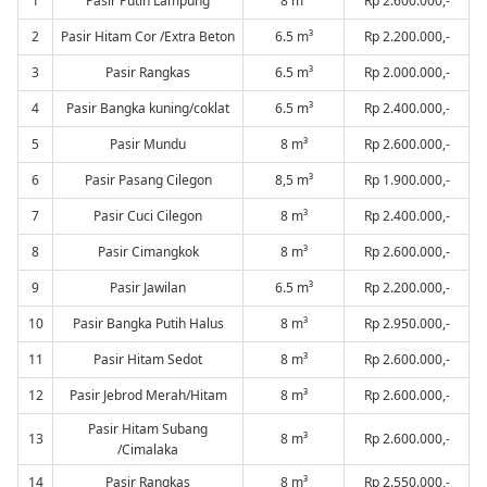
1
Pasir Putih Lampung
8 m³
Rp 2.600.000,-
2
Pasir Hitam Cor /Extra Beton
6.5 m³
Rp 2.200.000,-
3
Pasir Rangkas
6.5 m³
Rp 2.000.000,-
4
Pasir Bangka kuning/coklat
6.5 m³
Rp 2.400.000,-
5
Pasir Mundu
8 m³
Rp 2.600.000,-
6
Pasir Pasang Cilegon
8,5 m³
Rp 1.900.000,-
7
Pasir Cuci Cilegon
8 m³
Rp 2.400.000,-
8
Pasir Cimangkok
8 m³
Rp 2.600.000,-
9
Pasir Jawilan
6.5 m³
Rp 2.200.000,-
10
Pasir Bangka Putih Halus
8 m³
Rp 2.950.000,-
11
Pasir Hitam Sedot
8 m³
Rp 2.600.000,-
12
Pasir Jebrod Merah/Hitam
8 m³
Rp 2.600.000,-
Pasir Hitam Subang
13
8 m³
Rp 2.600.000,-
/Cimalaka
14
Pasir Rangkas
8 m³
Rp 2.550.000,-