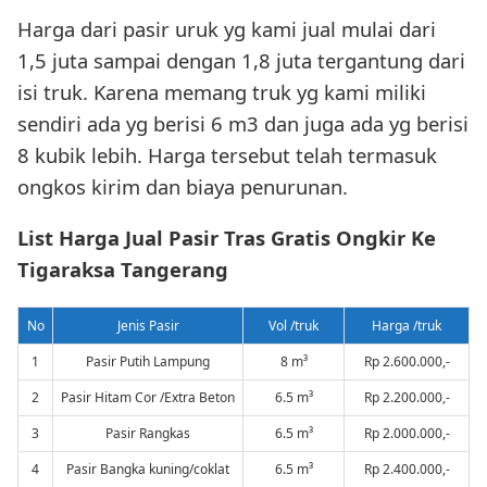
Harga dari pasir uruk yg kami jual mulai dari
1,5 juta sampai dengan 1,8 juta tergantung dari
isi truk. Karena memang truk yg kami miliki
sendiri ada yg berisi 6 m3 dan juga ada yg berisi
8 kubik lebih. Harga tersebut telah termasuk
ongkos kirim dan biaya penurunan.
List Harga Jual Pasir Tras Gratis Ongkir Ke
Tigaraksa Tangerang
No
Jenis Pasir
Vol /truk
Harga /truk
1
Pasir Putih Lampung
8 m³
Rp 2.600.000,-
2
Pasir Hitam Cor /Extra Beton
6.5 m³
Rp 2.200.000,-
3
Pasir Rangkas
6.5 m³
Rp 2.000.000,-
4
Pasir Bangka kuning/coklat
6.5 m³
Rp 2.400.000,-