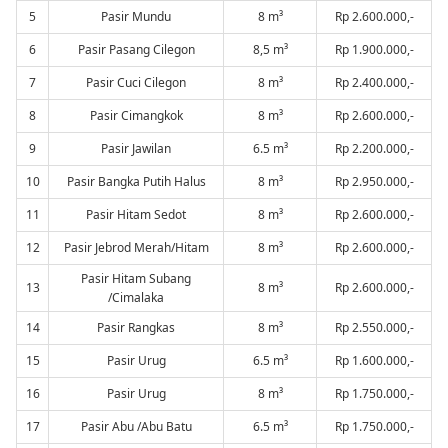
5
Pasir Mundu
8 m³
Rp 2.600.000,-
6
Pasir Pasang Cilegon
8,5 m³
Rp 1.900.000,-
7
Pasir Cuci Cilegon
8 m³
Rp 2.400.000,-
8
Pasir Cimangkok
8 m³
Rp 2.600.000,-
9
Pasir Jawilan
6.5 m³
Rp 2.200.000,-
10
Pasir Bangka Putih Halus
8 m³
Rp 2.950.000,-
11
Pasir Hitam Sedot
8 m³
Rp 2.600.000,-
12
Pasir Jebrod Merah/Hitam
8 m³
Rp 2.600.000,-
Pasir Hitam Subang
13
8 m³
Rp 2.600.000,-
/Cimalaka
14
Pasir Rangkas
8 m³
Rp 2.550.000,-
15
Pasir Urug
6.5 m³
Rp 1.600.000,-
16
Pasir Urug
8 m³
Rp 1.750.000,-
17
Pasir Abu /Abu Batu
6.5 m³
Rp 1.750.000,-