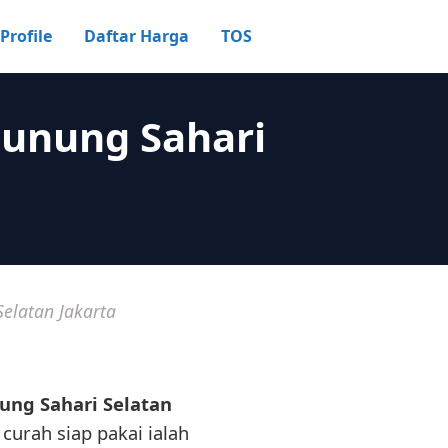
Profile
Daftar Harga
TOS
Gunung Sahari
elatan Jakarta
ung Sahari Selatan
curah siap pakai ialah