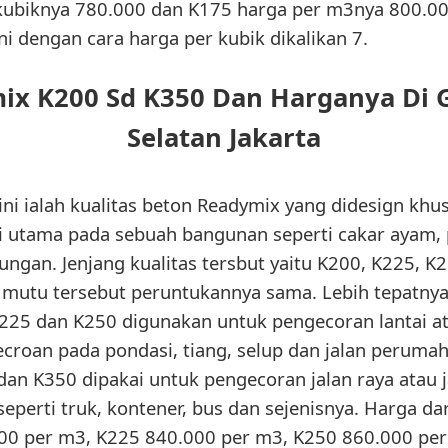
kubiknya 780.000 dan K175 harga per m3nya 800.00
ni dengan cara harga per kubik dikalikan 7.
ix K200 Sd K350 Dan Harganya Di 
Selatan Jakarta
ini ialah kualitas beton Readymix yang didesign khu
si utama pada sebuah bangunan seperti cakar ayam, p
ungan. Jenjang kualitas tersbut yaitu K200, K225, K
ap mutu tersebut peruntukannya sama. Lebih tepatny
 K225 dan K250 digunakan untuk pengecoran lantai at
roan pada pondasi, tiang, selup dan jalan perumah
n K350 dipakai untuk pengecoran jalan raya atau ja
perti truk, kontener, bus dan sejenisnya. Harga dari
000 per m3, K225 840.000 per m3, K250 860.000 per