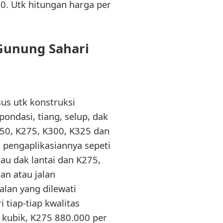
0. Utk hitungan harga per
Gunung Sahari
sus utk konstruksi
ondasi, tiang, selup, dak
250, K275, K300, K325 dan
a pengaplikasiannya sepeti
au dak lantai dan K275,
an atau jalan
lan yang dilewati
 tiap-tiap kwalitas
 kubik, K275 880.000 per