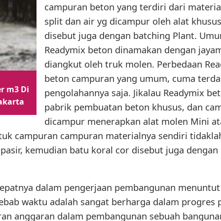
campuran beton yang terdiri dari materia
split dan air yg dicampur oleh alat khus
disebut juga dengan batching Plant. Umu
Readymix beton dinamakan dengan jayami
diangkut oleh truk molen. Perbedaan Re
beton campuran yang umum, cuma terda
r m3 Di
pengolahannya saja. Jikalau Readymix be
akarta
pabrik pembuatan beton khusus, dan cam
dicampur menerapkan alat molen Mini at
tuk campuran campuran materialnya sendiri tidakl
pasir, kemudian batu koral cor disebut juga dengan
cepatnya dalam pengerjaan pembangunan menuntut 
Sebab waktu adalah sangat berharga dalam progres
an anggaran dalam pembangunan sebuah bangunan