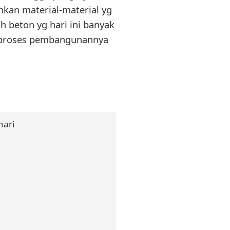
hkan material-material yg
h beton yg hari ini banyak
n proses pembangunannya
hari