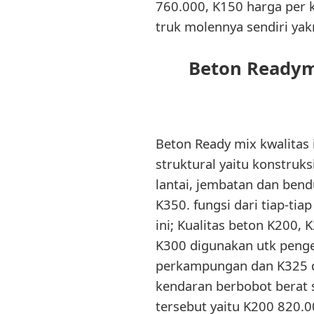
760.000, K150 harga per 
truk molennya sendiri yak
Beton Readym
Beton Ready mix kwalitas 
struktural yaitu konstruk
lantai, jembatan dan bend
K350. fungsi dari tiap-ti
ini; Kualitas beton K200,
K300 digunakan utk pengec
perkampungan dan K325 da
kendaran berbobot berat se
tersebut yaitu K200 820.