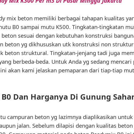
ady Mix K300 Per m3 Di Pasar Minggu Jakarta
dy mix beton memiliki berbagai tahapan kualitas ya
mutu B0 sampai mutu K500. Tingkatan-tingkatan mut
n beton sesuai dengan kebutuhan konstruksi bangun
n beton yg dikhususkan utk konstruksi non struktur
 beton struktural. Tingkatan-jenjang tadi juga mem
 yang berbeda-beda. Untuk Anda yg sedang mencari
ini akan kami jelaskan pemaparan dari tiap-tiap mut
B0 Dan Harganya Di Gunung Sahari
itu campuran beton yg lazimnya diaplikasikan untuk
upun jalan. Sebelum dilapisi dengan kualitas beton 