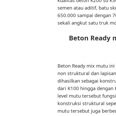
kualitas beton K200 sd K5
semen atau aditif, batu sk
650.000 sampai dengan 70
sekali angkut satu truk 
Beton Ready m
Beton Ready mix mutu ini
non struktural dan lapisa
dihasilkan sebagai konstr
dari K100 hingga dengan K
level mutu tersebut fungs
konstruksi struktural seper
mutu tersebut juga berbe