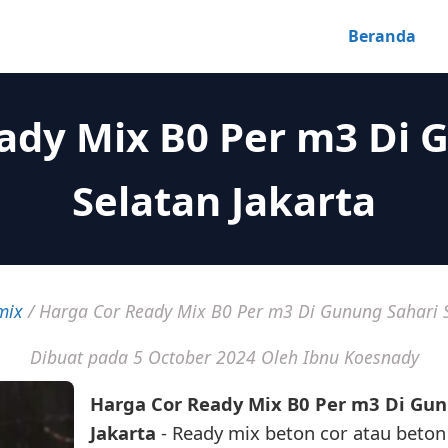
Beranda
ady Mix B0 Per m3 Di 
Selatan Jakarta
mix
/
Harga Cor Ready Mix B0 Per m3 Di Gunung Sahari S
Dibuat pada 5 October 2024
Oleh Ibnu Koesnady
Harga Cor Ready Mix B0 Per m3 Di Gun
Jakarta
- Ready mix beton cor atau beton 