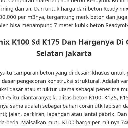
00. Campuran material pada beton Readymix B0 ini te
rining dan air. Dan untuk harga dari beton Ready mix
0.000 per m3nya, tergantung merk beton dan juga 
molen bisa menampung 7 meter kubik beton Readymix
ix K100 Sd K175 Dan Harganya Di
Selatan Jakarta
 yaitu campuran beton yang di desain khusus untuk
n dasar pengecoran konstruksi struktural. Adalah var
uksi dasar atau struktur utama sebagai penerima mu
175 itu diantaranya; kualitas beton K100, K125, K150
inya sama adalah sebagai bahan coran utk lapisan d
ti; jalan, parkiran, lapangan atau lantai pabrik. Dan
da-beda. Maisalkan mutu K100 harga per m3 nya 7