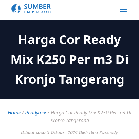
Harga Cor Ready
Mix K250 Per m3 Di
Kronjo Tangerang
Home
/
Readymix
/
Harga Cor Ready Mix K250 Per m3 Di
Kronjo Tangerang
Dibuat pada 5 October 2024
Oleh Ibnu Koesnady