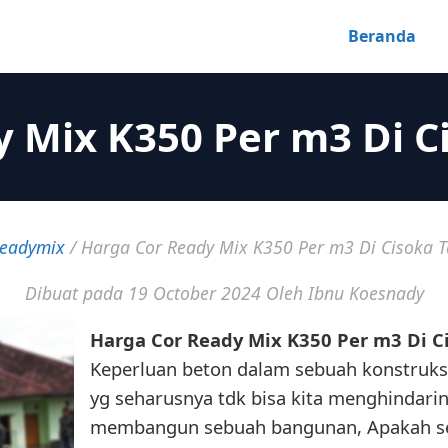
Beranda
y Mix K350 Per m3 Di C
eadymix
/
Harga Cor Ready Mix K350 Per m3 Di Cisoka 
Dibuat pada 19 October 2024
Oleh Ibnu Koesnady
Harga Cor Ready Mix K350 Per m3 Di C
Keperluan beton dalam sebuah konstruks
yg seharusnya tdk bisa kita menghindarin
membangun sebuah bangunan, Apakah seb