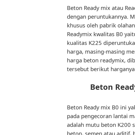
Beton Ready mix atau Rea
dengan peruntukannya. Mul
khusus oleh pabrik olaha
Readymix kwalitas B0 yai
kualitas K225 diperuntuka
harga, masing-masing mem
harga beton readymix, di
tersebut berikut harganya
Beton Read
Beton Ready mix B0 ini y
pada pengecoran lantai ma
adalah mutu beton K200 sd
beton, semen atau aditif, 