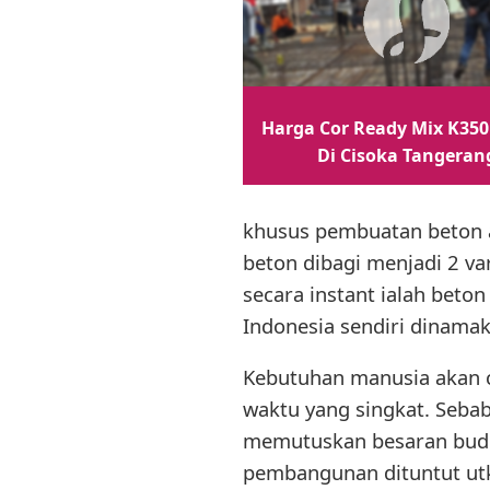
Harga Cor Ready Mix K350
Di Cisoka Tangeran
khusus pembuatan beton a
beton dibagi menjadi 2 va
secara instant ialah beto
Indonesia sendiri dinama
Kebutuhan manusia akan 
waktu yang singkat. Seba
memutuskan besaran bud
pembangunan dituntut utk