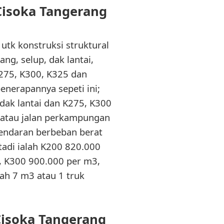
Cisoka Tangerang
utk konstruksi struktural
ng, selup, dak lantai,
K275, K300, K325 dan
enerapannya sepeti ini;
dak lantai dan K275, K300
n atau jalan perkampungan
 kendaran berbeban berat
 tadi ialah K200 820.000
, K300 900.000 per m3,
ah 7 m3 atau 1 truk
Cisoka Tangerang