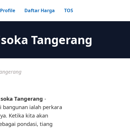
Profile
Daftar Harga
TOS
isoka Tangerang
Tangerang
isoka Tangerang
-
i bangunan ialah perkara
ya. Ketika kita akan
agai pondasi, tiang