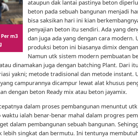
ataupun dak lantai pastinya beton diperl
beton pada sebuah bangunan menjadi har
bisa saksikan hari ini kian berkembangny
penyajian beton itu sendiri. Ada yang de
 Per m3
dan juga ada yang dengan cara modern. U
g
produksi beton ini biasanya dimix denga
Namun utk sistem modern pembuatan beto
tau dinamakan juga dengan batching Plant. Dari i
riasi yakni; metode tradisional dan metode instant. 
n yang campurannya dicampur lewat alat khusus pen
kan dengan beton Ready mix atau beton jayamix.
cepatnya dalam proses pembangunan menuntut utk 
b waktu ialah benar-benar mahal dalam progres pe
get dalam pembangunan sebuah bangunan. Sehingg
 lebih singkat dan bermutu. Ini tentunya membutuh