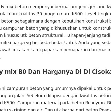
dy mix beton mempunyai bermacam-jenis jenjang kwa
ai dari kualitas B0 hingga mutu K500. Level-tingkat
n beton sebagaimana dengan kebutuhan konstruksi 
tu campuran beton yang dikhususkan untuk konstruks
n khusus utk beton struktural. Tahapan-jenjang ta
iliki harga yg berbeda-beda. Untuk Anda yang se
bawah ini akan kami paparkan pemaparan dari masi
.
y mix B0 Dan Harganya Di Di Cisok
akni campuran beton yang umumnya dipakai untuk p
upun jalan. Sebelum dilapisi dengan kwalitas beton 
 K500. Campuran material pada beton Readymix B0 in
batu skrining dan air. Dan utk harga dari beton Read