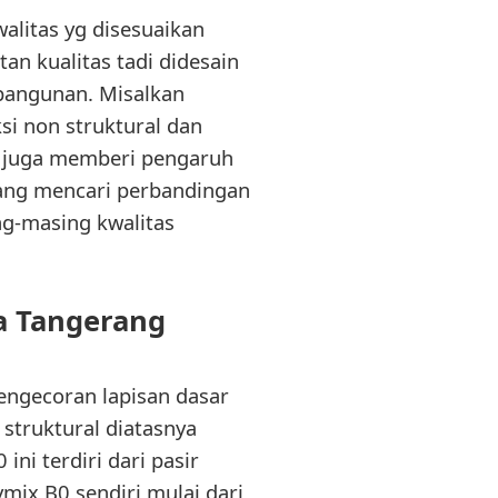
litas yg disesuaikan
an kualitas tadi didesain
bangunan. Misalkan
i non struktural dan
di juga memberi pengaruh
dang mencari perbandingan
ng-masing kwalitas
a Tangerang
engecoran lapisan dasar
struktural diatasnya
i terdiri dari pasir
ymix B0 sendiri mulai dari