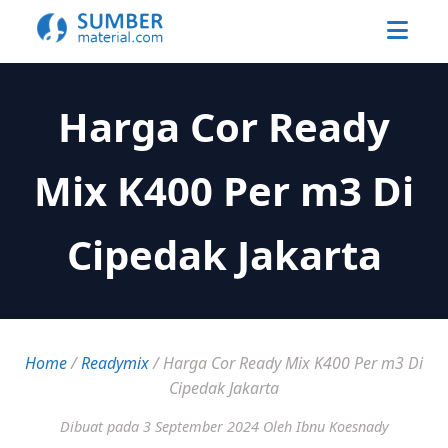
Harga Cor Ready
Mix K400 Per m3 Di
Cipedak Jakarta
Home
/
Readymix
/
Harga Cor Ready Mix K400 Per m3 Di
Cipedak Jakarta
Dibuat pada 3 September 2024
Oleh Ibnu Koesnady