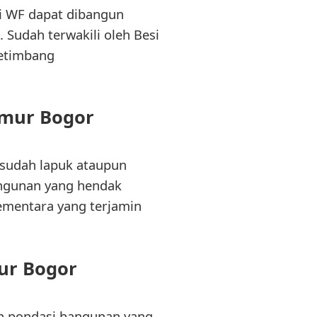
i WF dapat dibangun
 Sudah terwakili oleh Besi
ketimbang
imur Bogor
sudah lapuk ataupun
angunan yang hendak
ementara yang terjamin
mur Bogor
an pondasi bangunan yang