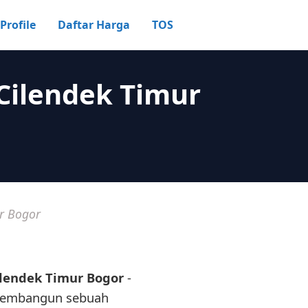
Profile
Daftar Harga
TOS
Cilendek Timur
r Bogor
ilendek Timur Bogor
-
 membangun sebuah