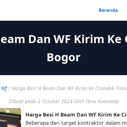
Beranda
Beam Dan WF Kirim Ke 
Bogor
/
Wf
/
Harga Besi H Beam Dan WF Kirim Ke Cilendek Timu
Dibuat pada 2 October 2024
Oleh Ibnu Koesnady
Harga Besi H Beam Dan WF Kirim Ke C
Beberapa dari target kontraktor dalam