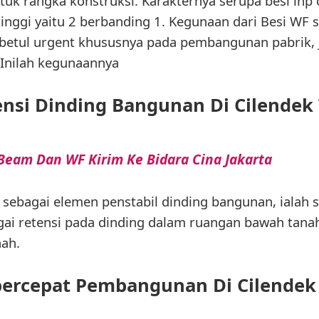
ntuk rangka konstruksi. Karakternya serupa besi inp 
 tinggi yaitu 2 berbanding 1. Kegunaan dari Besi WF 
-betul urgent khususnya pada pembangunan pabrik,
 Inilah kegunaannya
ensi Dinding Bangunan Di Cilendek
Beam Dan WF Kirim Ke Bidara Cina Jakarta
n sebagai elemen penstabil dinding bangunan, ialah 
gai retensi pada dinding dalam ruangan bawah tanah
nah.
rcepat Pembangunan Di Cilendek