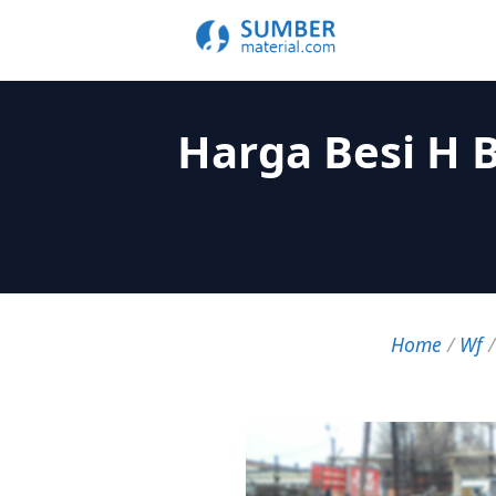
Harga Besi H 
Home
/
Wf