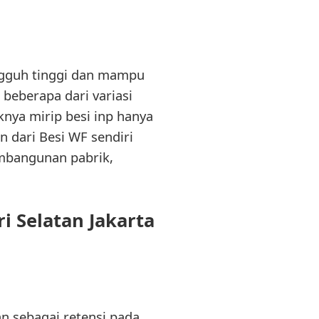
ngguh tinggi dan mampu
eberapa dari variasi
knya mirip besi inp hanya
n dari Besi WF sendiri
embangunan pabrik,
 Selatan Jakarta
n sebagai retensi pada