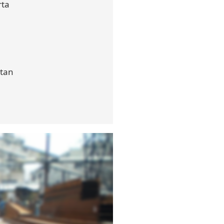
rta
atan