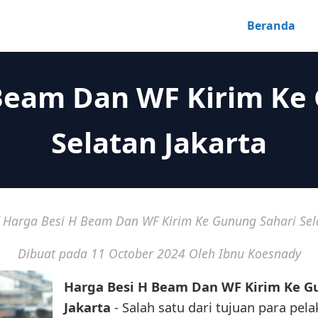
Beranda
Beam Dan WF Kirim Ke
Selatan Jakarta
/
Harga Besi H Beam Dan WF Kirim Ke Gunung Sahari Sel
Dibuat pada 11 October 2024
Oleh Ibnu Koesnady
Harga Besi H Beam Dan WF Kirim Ke G
Jakarta
- Salah satu dari tujuan para pel