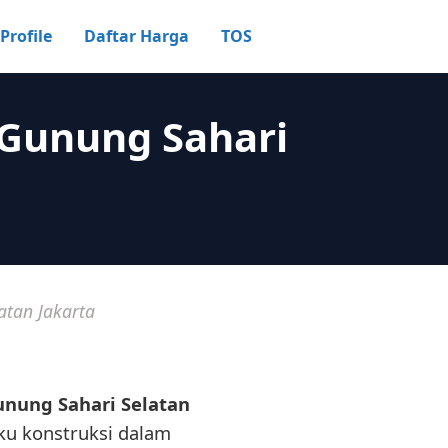
Profile
Daftar Harga
TOS
 Gunung Sahari
atan Jakarta
unung Sahari Selatan
aku konstruksi dalam