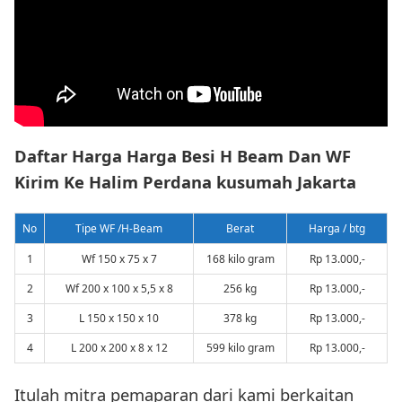
Daftar Harga Harga Besi H Beam Dan WF
Kirim Ke Halim Perdana kusumah Jakarta
No
Tipe WF /H-Beam
Berat
Harga / btg
1
Wf 150 x 75 x 7
168 kilo gram
Rp 13.000,-
2
Wf 200 x 100 x 5,5 x 8
256 kg
Rp 13.000,-
3
L 150 x 150 x 10
378 kg
Rp 13.000,-
4
L 200 x 200 x 8 x 12
599 kilo gram
Rp 13.000,-
Itulah mitra pemaparan dari kami berkaitan